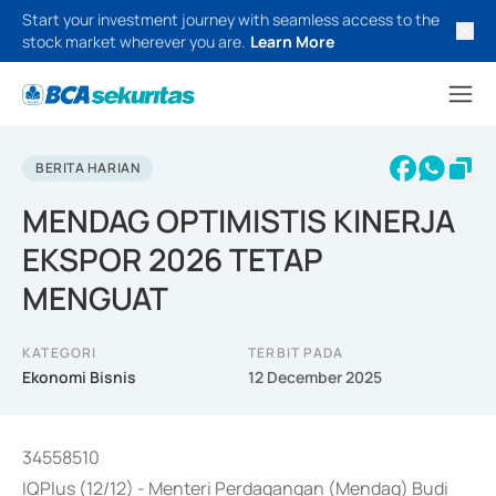
Start your investment journey with seamless access to the
stock market wherever you are.
Learn More
BERITA HARIAN
MENDAG OPTIMISTIS KINERJA
EKSPOR 2026 TETAP
MENGUAT
KATEGORI
TERBIT PADA
Ekonomi Bisnis
12 December 2025
34558510
IQPlus (12/12) - Menteri Perdagangan (Mendag) Budi