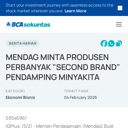
Start your investment journey with seamless access to the
stock market wherever you are.
Learn More
BERITA HARIAN
MENDAG MINTA PRODUSEN
PERBANYAK "SECOND BRAND"
PENDAMPING MINYAKITA
KATEGORI
TERBIT PADA
Ekonomi Bisnis
04 February 2026
03546961
IQPlus, (5/2) - Menteri Perdagangan (Mendag) Budi