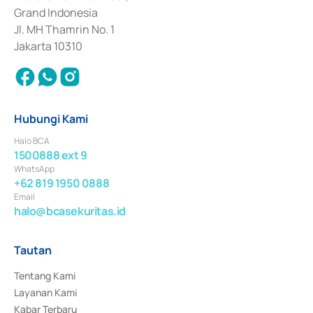
Surat Berharga Komersial yang izinnya diterbitkan pada tahun 2018.
Grand Indonesia
Jl. MH Thamrin No. 1
Jakarta 10310
Hubungi Kami
Halo BCA
1500888 ext 9
WhatsApp
+62 819 1950 0888
Email
halo@bcasekuritas.id
Tautan
Tentang Kami
Layanan Kami
Kabar Terbaru