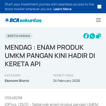
Start your investment journey with seamless access to the
stock market wherever you are.
Learn More
BERITA HARIAN
MENDAG : ENAM PRODUK
UMKM PANGAN KINI HADIR DI
KERETA API
KATEGORI
TERBIT PADA
Ekonomi Bisnis
24 February 2026
05548298
IQPlus, (25/2) - Sebanyak enam produk pangan UMKM