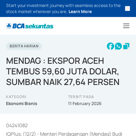
Start your investment journey with seamless access to the
stock market wherever you are.
Learn More
BERITA HARIAN
MENDAG : EKSPOR ACEH
TEMBUS 59,60 JUTA DOLAR,
SUMBAR NAIK 27,64 PERSEN
KATEGORI
TERBIT PADA
Ekonomi Bisnis
11 February 2026
04241082
IQPlus, (12/2) - Menteri Perdagangan (Mendag) Budi