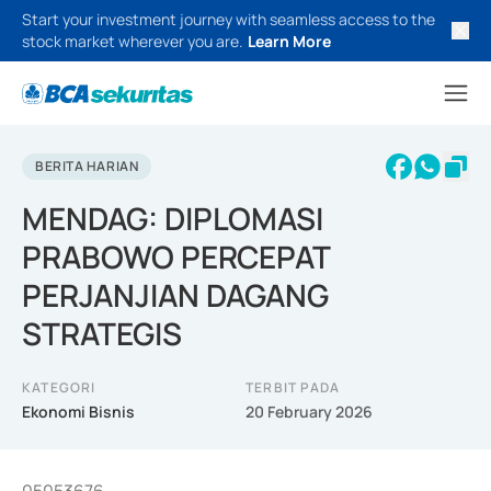
Start your investment journey with seamless access to the
stock market wherever you are.
Learn More
BERITA HARIAN
MENDAG: DIPLOMASI
PRABOWO PERCEPAT
PERJANJIAN DAGANG
STRATEGIS
KATEGORI
TERBIT PADA
Ekonomi Bisnis
20 February 2026