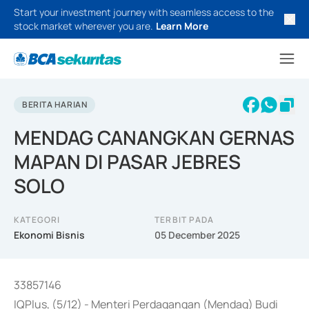
Start your investment journey with seamless access to the
stock market wherever you are.
Learn More
BERITA HARIAN
MENDAG CANANGKAN GERNAS
MAPAN DI PASAR JEBRES
SOLO
KATEGORI
TERBIT PADA
Ekonomi Bisnis
05 December 2025
33857146
IQPlus, (5/12) - Menteri Perdagangan (Mendag) Budi