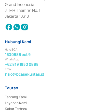
Surat Berharga Komersial yang izinnya diterbitkan pada tahun 2018.
Grand Indonesia
Jl. MH Thamrin No. 1
Jakarta 10310
Hubungi Kami
Halo BCA
1500888 ext 9
WhatsApp
+62 819 1950 0888
Email
halo@bcasekuritas.id
Tautan
Tentang Kami
Layanan Kami
Kabar Terbaru