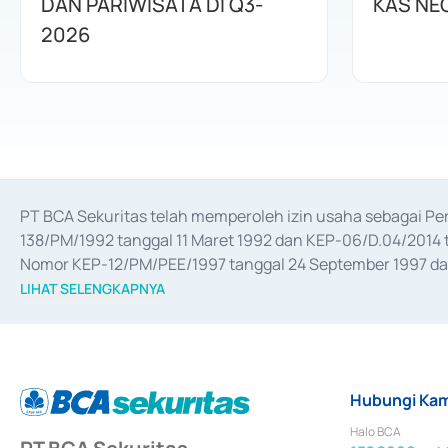
DAN PARIWISATA DI Q3-
KAS NE
2026
PT BCA Sekuritas telah memperoleh izin usaha sebagai P
138/PM/1992 tanggal 11 Maret 1992 dan KEP-06/D.04/2014 t
Nomor KEP-12/PM/PEE/1997 tanggal 24 September 1997 dan 
merger, akuisisi, divestasi, dan 
join venture
 berdasarkan su
LIHAT SELENGKAPNYA
dari Bank Indonesia antara lain sebagai Perantara Pelaksan
Bank Indonesia sebagai Lembaga Pendukung Penerbitan, Tr
tahun 2018.
Hubungi Kam
Halo BCA