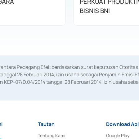
GARA
PERKUAT PRODUKTI
BISNIS BNI
erantara Pedagang Efek berdasarkan surat keputusan Otorit
anggal 28 Februari 2014, izin usaha sebagai Penjamin Emisi E
KEP-07/D.04/2014 tanggal 28 Februari 2014, izin usaha sebag
rat keputusan Otoritas Jasa Keuangan Nomor S-67/PM.21/2017 t
aan Transaksi Sertifikat Deposito di Pasar Uang yang izinnya d
ansaksi, serta Penatausahaan dan Penyelesaian Transaksi Sur
i
Tautan
Download Apl
Tentang Kami
Google Play