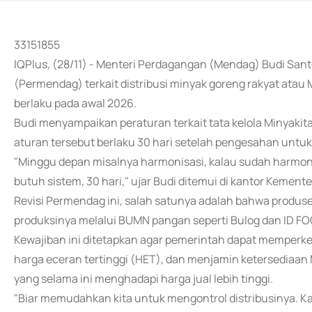
33151855
IQPlus, (28/11) - Menteri Perdagangan (Mendag) Budi San
(Permendag) terkait distribusi minyak goreng rakyat atau 
berlaku pada awal 2026.
Budi menyampaikan peraturan terkait tata kelola Minyakit
aturan tersebut berlaku 30 hari setelah pengesahan untu
"Minggu depan misalnya harmonisasi, kalau sudah harmonis
butuh sistem, 30 hari," ujar Budi ditemui di kantor Kemen
Revisi Permendag ini, salah satunya adalah bahwa produs
produksinya melalui BUMN pangan seperti Bulog dan ID FO
Kewajiban ini ditetapkan agar pemerintah dapat memperke
harga eceran tertinggi (HET), dan menjamin ketersediaan 
yang selama ini menghadapi harga jual lebih tinggi.
"Biar memudahkan kita untuk mengontrol distribusinya. 