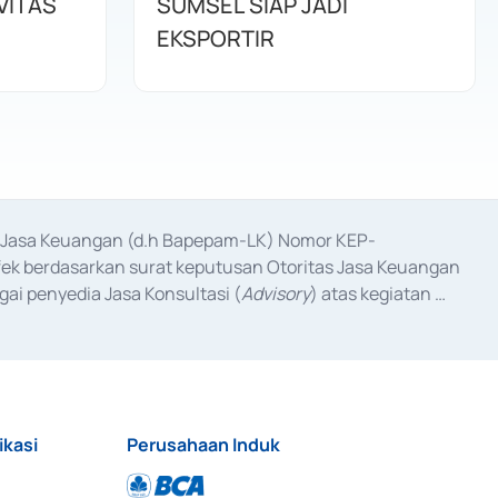
VITAS
SUMSEL SIAP JADI
EKSPORTIR
as Jasa Keuangan (d.h Bapepam-LK) Nomor KEP-
fek berdasarkan surat keputusan Otoritas Jasa Keuangan 
ai penyedia Jasa Konsultasi (
Advisory
) atas kegiatan 
anggal 3 Februari 2017, dan beberapa izin usaha lainnya 
iterbitkan pada tahun 2017 dan izin usaha lainnya dari 
at Berharga Komersial yang izinnya diterbitkan pada 
ikasi
Perusahaan Induk