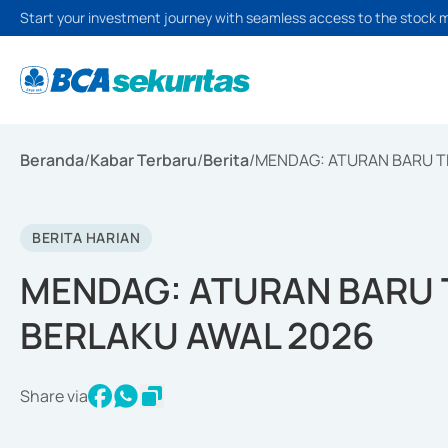
Start your investment journey with seamless access to the stock 
Beranda
/
Kabar Terbaru
/
Berita
/
MENDAG: ATURAN BARU TE
BERITA HARIAN
MENDAG: ATURAN BARU 
BERLAKU AWAL 2026
Share via