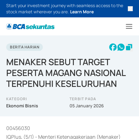
Start your investment journey with seamless access to the
stock market wherever you are.
Learn More
BERITA HARIAN
MENAKER SEBUT TARGET
PESERTA MAGANG NASIONAL
TERPENUHI KESELURUHAN
KATEGORI
TERBIT PADA
Ekonomi Bisnis
05 January 2026
00456030
IQPlus, (5/1) - Menteri Ketenagakerjaan (Menaker)