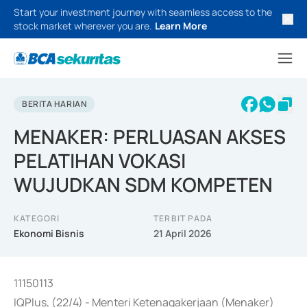
Start your investment journey with seamless access to the
stock market wherever you are.
Learn More
BERITA HARIAN
MENAKER: PERLUASAN AKSES
PELATIHAN VOKASI
WUJUDKAN SDM KOMPETEN
KATEGORI
TERBIT PADA
Ekonomi Bisnis
21 April 2026
11150113
IQPlus, (22/4) - Menteri Ketenagakerjaan (Menaker)