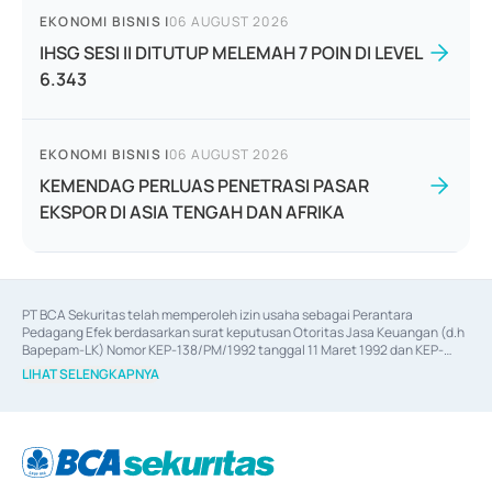
EKONOMI BISNIS
|
06 AUGUST 2026
IHSG SESI II DITUTUP MELEMAH 7 POIN DI LEVEL
6.343
EKONOMI BISNIS
|
06 AUGUST 2026
KEMENDAG PERLUAS PENETRASI PASAR
EKSPOR DI ASIA TENGAH DAN AFRIKA
PT BCA Sekuritas telah memperoleh izin usaha sebagai Perantara 
Pedagang Efek berdasarkan surat keputusan Otoritas Jasa Keuangan (d.h 
Bapepam-LK) Nomor KEP-138/PM/1992 tanggal 11 Maret 1992 dan KEP-
06/D.04/2014 tanggal 28 Februari 2014, izin usaha sebagai Penjamin Emisi 
LIHAT SELENGKAPNYA
Efek berdasarkan surat keputusan Otoritas Jasa Keuangan Nomor KEP-
12/PM/PEE/1997 tanggal 24 September 1997 dan KEP-07/D.04/2014 
tanggal 28 Februari 2014, izin usaha sebagai penyedia Jasa Konsultasi 
(
Advisory
) atas kegiatan merger, akuisisi, divestasi, dan 
join venture
berdasarkan surat keputusan Otoritas Jasa Keuangan Nomor S-
67/PM.21/2017 tanggal 3 Februari 2017, dan beberapa izin usaha lainnya 
dari Bank Indonesia antara lain sebagai Perantara Pelaksanaan Transaksi 