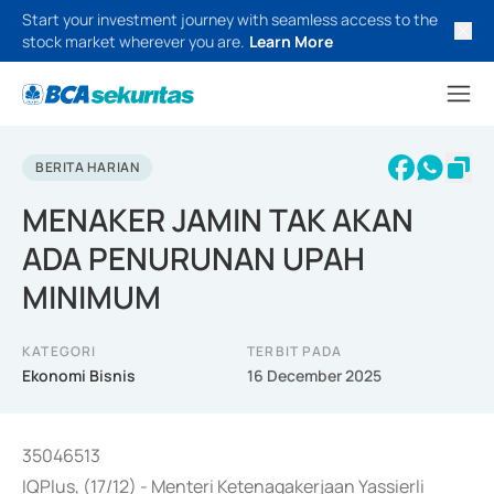
Start your investment journey with seamless access to the
stock market wherever you are.
Learn More
BERITA HARIAN
MENAKER JAMIN TAK AKAN
ADA PENURUNAN UPAH
MINIMUM
KATEGORI
TERBIT PADA
Ekonomi Bisnis
16 December 2025
35046513
IQPlus, (17/12) - Menteri Ketenagakerjaan Yassierli