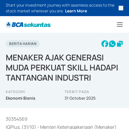
Start your investment journey with seamless access to the
stock market wherever you are.
Learn More
BERITA HARIAN
MENAKER AJAK GENERASI
MUDA PERKUAT SKILL HADAPI
TANTANGAN INDUSTRI
KATEGORI
TERBIT PADA
Ekonomi Bisnis
31 October 2025
30354569
IQPlus, (31/10) - Menteri Ketenagakerjaan (Menaker)