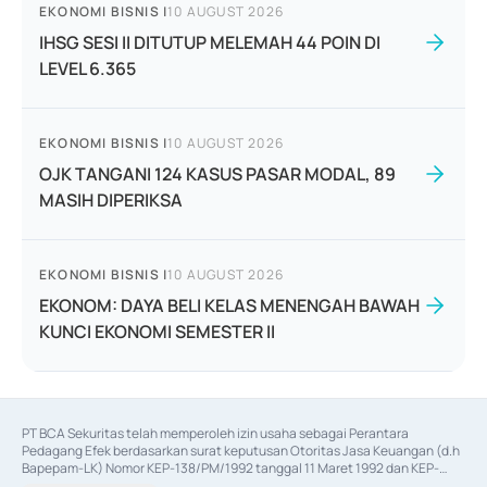
EKONOMI BISNIS
|
10 AUGUST 2026
IHSG SESI II DITUTUP MELEMAH 44 POIN DI
LEVEL 6.365
EKONOMI BISNIS
|
10 AUGUST 2026
OJK TANGANI 124 KASUS PASAR MODAL, 89
MASIH DIPERIKSA
EKONOMI BISNIS
|
10 AUGUST 2026
EKONOM: DAYA BELI KELAS MENENGAH BAWAH
KUNCI EKONOMI SEMESTER II
PT BCA Sekuritas telah memperoleh izin usaha sebagai Perantara 
Pedagang Efek berdasarkan surat keputusan Otoritas Jasa Keuangan (d.h 
Bapepam-LK) Nomor KEP-138/PM/1992 tanggal 11 Maret 1992 dan KEP-
06/D.04/2014 tanggal 28 Februari 2014, izin usaha sebagai Penjamin Emisi 