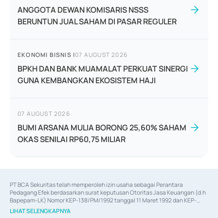
ANGGOTA DEWAN KOMISARIS NSSS
BERUNTUN JUAL SAHAM DI PASAR REGULER
EKONOMI BISNIS
|
07 AUGUST 2026
BPKH DAN BANK MUAMALAT PERKUAT SINERGI
GUNA KEMBANGKAN EKOSISTEM HAJI
07 AUGUST 2026
BUMI ARSANA MULIA BORONG 25,60% SAHAM
OKAS SENILAI RP60,75 MILIAR
PT BCA Sekuritas telah memperoleh izin usaha sebagai Perantara 
Pedagang Efek berdasarkan surat keputusan Otoritas Jasa Keuangan (d.h 
Bapepam-LK) Nomor KEP-138/PM/1992 tanggal 11 Maret 1992 dan KEP-
06/D.04/2014 tanggal 28 Februari 2014, izin usaha sebagai Penjamin Emisi 
LIHAT SELENGKAPNYA
Efek berdasarkan surat keputusan Otoritas Jasa Keuangan Nomor KEP-