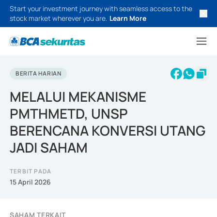
Start your investment journey with seamless access to the
stock market wherever you are.
Learn More
BERITA HARIAN
MELALUI MEKANISME
PMTHMETD, UNSP
BERENCANA KONVERSI UTANG
JADI SAHAM
TERBIT PADA
15 April 2026
SAHAM TERKAIT