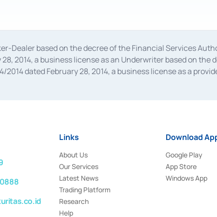
oker-Dealer based on the decree of the Financial Services A
28, 2014, a business license as an Underwriter based on the 
014 dated February 28, 2014, a business license as a provider
 Financial Services Authority Number S-67/PM.21/2014 dated Fe
and joint ventures based on the decision letter of the Financ
 Bank Indonesia, among others as an Intermediary for the Impl
usiness licenses from Bank Indonesia as a Supporting Institut
e was issued in 2018.
Links
Download App
About Us
Google Play
9
Our Services
App Store
Latest News
Windows App
 0888
Trading Platform
ritas.co.id
Research
Help