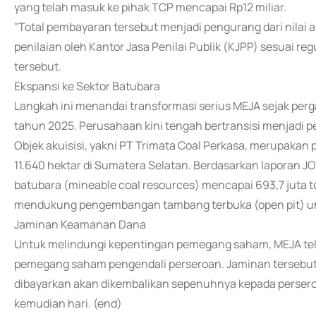
yang telah masuk ke pihak TCP mencapai Rp12 miliar.
"Total pembayaran tersebut menjadi pengurang dari nilai ak
penilaian oleh Kantor Jasa Penilai Publik (KJPP) sesuai r
tersebut.
Ekspansi ke Sektor Batubara
Langkah ini menandai transformasi serius MEJA sejak per
tahun 2025. Perusahaan kini tengah bertransisi menjadi pe
Objek akuisisi, yakni PT Trimata Coal Perkasa, merupakan
11.640 hektar di Sumatera Selatan. Berdasarkan laporan JO
batubara (mineable coal resources) mencapai 693,7 juta to
mendukung pengembangan tambang terbuka (open pit) un
Jaminan Keamanan Dana
Untuk melindungi kepentingan pemegang saham, MEJA te
pemegang saham pengendali perseroan. Jaminan tersebu
dibayarkan akan dikembalikan sepenuhnya kepada perseroan 
kemudian hari. (end)