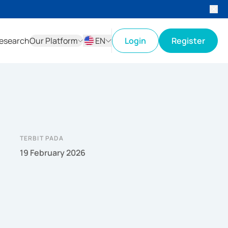
esearch
Our Platform
EN
Login
Register
ID
EN
TERBIT PADA
19 February 2026