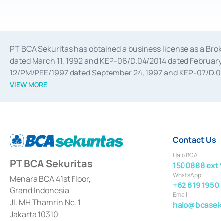
PT BCA Sekuritas has obtained a business license as a Br
dated March 11, 1992 and KEP-06/D.04/2014 dated February 
12/PM/PEE/1997 dated September 24, 1997 and KEP-07/D.04/2
divestments, and joint ventures based on the decree of the
VIEW MORE
Advisory Services for mergers, acquisitions, divestments, 
February 3, 2017, and several other business licenses from
Money Market whose license was issued in 2017 and other b
Settlement of Commercial Paper Transactions whose licens
Contact Us
Halo BCA
PT BCA Sekuritas
1500888 ext 
WhatsApp
Menara BCA 41st Floor,
+62 819 1950
Grand Indonesia
Email
Jl. MH Thamrin No. 1
halo@bcaseku
Jakarta 10310