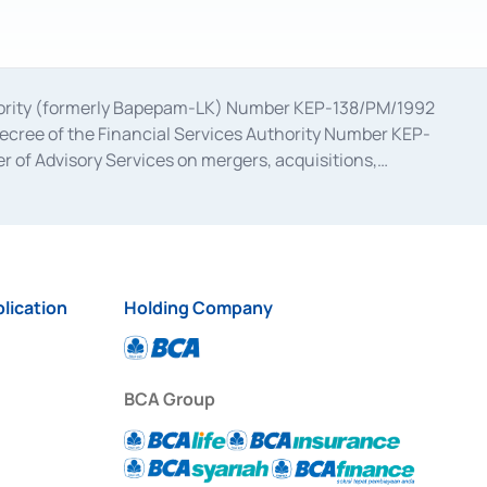
uthority (formerly Bapepam-LK) Number KEP-138/PM/1992
decree of the Financial Services Authority Number KEP-
 of Advisory Services on mergers, acquisitions,
bruary 28, 2014, a business license as a provider of
ial Services Authority Number S-67/PM.21/2017 dated
ementation of Certificate of Deposit Transactions in the
ion for the Issuance, Transaction, and Administration and
lication
Holding Company
BCA Group