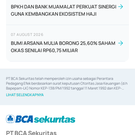
BPKH DAN BANK MUAMALAT PERKUAT SINERGI
GUNA KEMBANGKAN EKOSISTEM HAJI
07 AUGUST 2026
BUMI ARSANA MULIA BORONG 25,60% SAHAM
OKAS SENILAI RP60,75 MILIAR
PT BCA Sekuritas telah memperoleh izin usaha sebagai Perantara 
Pedagang Efek berdasarkan surat keputusan Otoritas Jasa Keuangan (d.h 
Bapepam-LK) Nomor KEP-138/PM/1992 tanggal 11 Maret 1992 dan KEP-
06/D.04/2014 tanggal 28 Februari 2014, izin usaha sebagai Penjamin Emisi 
LIHAT SELENGKAPNYA
Efek berdasarkan surat keputusan Otoritas Jasa Keuangan Nomor KEP-
12/PM/PEE/1997 tanggal 24 September 1997 dan KEP-07/D.04/2014 
tanggal 28 Februari 2014, izin usaha sebagai penyedia Jasa Konsultasi 
(
Advisory
) atas kegiatan merger, akuisisi, divestasi, dan 
join venture
berdasarkan surat keputusan Otoritas Jasa Keuangan Nomor S-
67/PM.21/2017 tanggal 3 Februari 2017, dan beberapa izin usaha lainnya 
dari Bank Indonesia antara lain sebagai Perantara Pelaksanaan Transaksi 
PT BCA Sekuritas
Sertifikat Deposito di Pasar Uang yang izinnya diterbitkan pada tahun 2017 