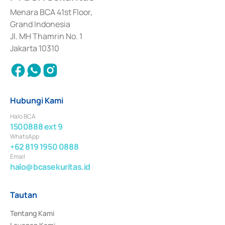
dan izin usaha lainnya dari Bank Indonesia sebagai Lembaga Pendukung 
Penerbitan, Transaksi, serta Penatausahaan dan Penyelesaian Transaksi 
Menara BCA 41st Floor,
Surat Berharga Komersial yang izinnya diterbitkan pada tahun 2018.
Grand Indonesia
Jl. MH Thamrin No. 1
Jakarta 10310
Hubungi Kami
Halo BCA
1500888 ext 9
WhatsApp
+62 819 1950 0888
Email
halo@bcasekuritas.id
Tautan
Tentang Kami