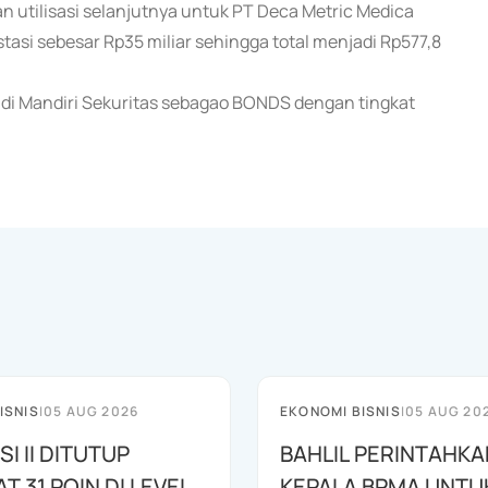
utilisasi selanjutnya untuk PT Deca Metric Medica
asi sebesar Rp35 miliar sehingga total menjadi Rp577,8
di Mandiri Sekuritas sebagao BONDS dengan tingkat
ISNIS
|
05 AUG 2026
EKONOMI BISNIS
|
05 AUG 20
SI II DITUTUP
BAHLIL PERINTAHKA
 31 POIN DI LEVEL
KEPALA BPMA UNTU