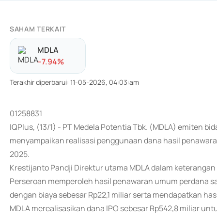
SAHAM TERKAIT
MDLA
-
-7.94
%
Terakhir diperbarui
:
11-05-2026, 04:03:am
01258831
IQPlus, (13/1) - PT Medela Potentia Tbk. (MDLA) emiten bi
menyampaikan realisasi penggunaan dana hasil penawara
2025.
Krestijanto Pandji Direktur utama MDLA dalam keterangan
Perseroan memperoleh hasil penawaran umum perdana saham
dengan biaya sebesar Rp22,1 miliar serta mendapatkan hasil
MDLA merealisasikan dana IPO sebesar Rp542,8 miliar unt