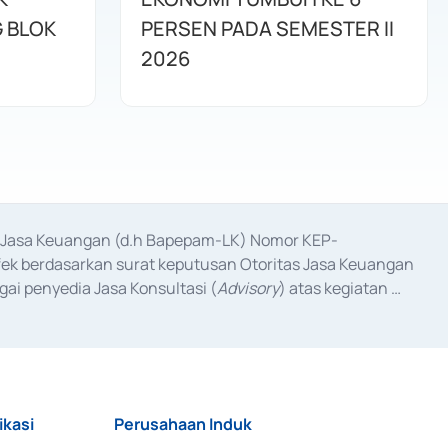
G BLOK
PERSEN PADA SEMESTER II
2026
as Jasa Keuangan (d.h Bapepam-LK) Nomor KEP-
fek berdasarkan surat keputusan Otoritas Jasa Keuangan 
ai penyedia Jasa Konsultasi (
Advisory
) atas kegiatan 
anggal 3 Februari 2017, dan beberapa izin usaha lainnya 
iterbitkan pada tahun 2017 dan izin usaha lainnya dari 
at Berharga Komersial yang izinnya diterbitkan pada 
ikasi
Perusahaan Induk