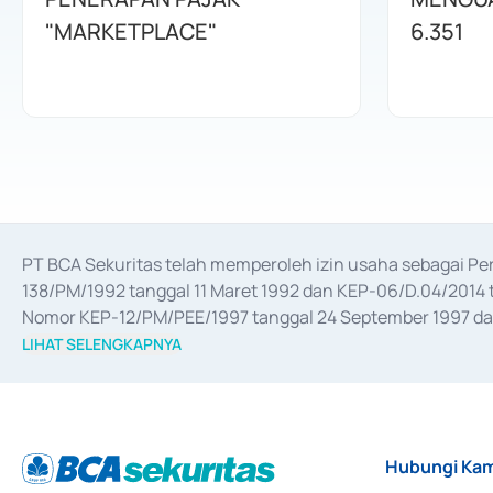
"MARKETPLACE"
6.351
PT BCA Sekuritas telah memperoleh izin usaha sebagai P
138/PM/1992 tanggal 11 Maret 1992 dan KEP-06/D.04/2014 t
Nomor KEP-12/PM/PEE/1997 tanggal 24 September 1997 dan 
merger, akuisisi, divestasi, dan 
join venture
 berdasarkan su
LIHAT SELENGKAPNYA
dari Bank Indonesia antara lain sebagai Perantara Pelaksan
Bank Indonesia sebagai Lembaga Pendukung Penerbitan, Tr
tahun 2018.
Hubungi Kam