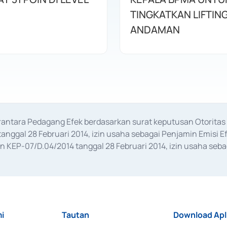
TINGKATKAN LIFTIN
ANDAMAN
erantara Pedagang Efek berdasarkan surat keputusan Otorit
anggal 28 Februari 2014, izin usaha sebagai Penjamin Emisi E
KEP-07/D.04/2014 tanggal 28 Februari 2014, izin usaha sebag
rat keputusan Otoritas Jasa Keuangan Nomor S-67/PM.21/2017 t
aan Transaksi Sertifikat Deposito di Pasar Uang yang izinnya d
ansaksi, serta Penatausahaan dan Penyelesaian Transaksi Sur
i
Tautan
Download Apl