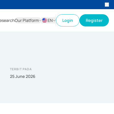
esearch
Our Platform
EN
Login
Register
ID
EN
TERBIT PADA
25 June 2026