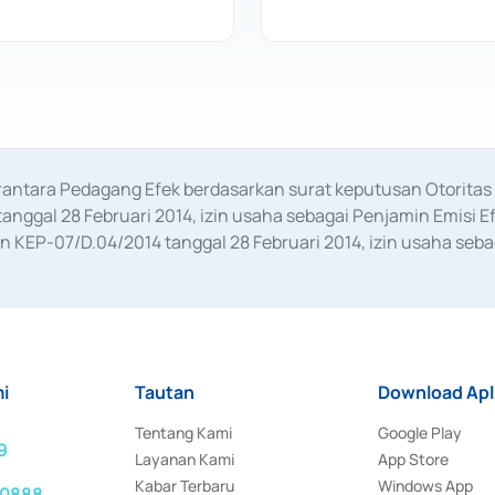
erantara Pedagang Efek berdasarkan surat keputusan Otorit
anggal 28 Februari 2014, izin usaha sebagai Penjamin Emisi E
KEP-07/D.04/2014 tanggal 28 Februari 2014, izin usaha sebag
rat keputusan Otoritas Jasa Keuangan Nomor S-67/PM.21/2017 t
aan Transaksi Sertifikat Deposito di Pasar Uang yang izinnya d
ansaksi, serta Penatausahaan dan Penyelesaian Transaksi Sur
i
Tautan
Download Apl
Tentang Kami
Google Play
9
Layanan Kami
App Store
Kabar Terbaru
Windows App
 0888