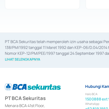
PT BCA Sekuritas telah memperoleh izin usaha sebagai P
138/PM/1992 tanggal 11 Maret 1992 dan KEP-06/D.04/2014 t
Nomor KEP-12/PM/PEE/1997 tanggal 24 September 1997 dan 
merger, akuisisi, divestasi, dan 
join venture
 berdasarkan su
LIHAT SELENGKAPNYA
dari Bank Indonesia antara lain sebagai Perantara Pelaksan
Bank Indonesia sebagai Lembaga Pendukung Penerbitan, Tr
tahun 2018.
Hubungi Kam
Halo BCA
PT BCA Sekuritas
1500888 ext 
WhatsApp
Menara BCA 41st Floor,
+62 819 1950