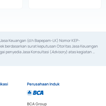
as Jasa Keuangan (d.h Bapepam-LK) Nomor KEP-
fek berdasarkan surat keputusan Otoritas Jasa Keuangan 
ai penyedia Jasa Konsultasi (
Advisory
) atas kegiatan 
anggal 3 Februari 2017, dan beberapa izin usaha lainnya 
iterbitkan pada tahun 2017 dan izin usaha lainnya dari 
at Berharga Komersial yang izinnya diterbitkan pada 
ikasi
Perusahaan Induk
BCA Group