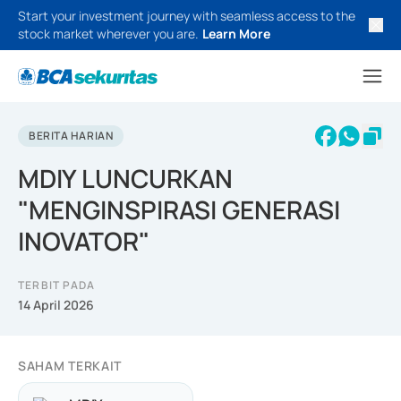
Start your investment journey with seamless access to the
stock market wherever you are.
Learn More
BERITA HARIAN
MDIY LUNCURKAN
"MENGINSPIRASI GENERASI
INOVATOR"
TERBIT PADA
14 April 2026
SAHAM TERKAIT