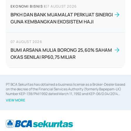
EKONOMI BISNIS
|
07 AUGUST 2026
BPKH DAN BANK MUAMALAT PERKUAT SINERGI
GUNA KEMBANGKAN EKOSISTEM HAJI
07 AUGUST 2026
BUMI ARSANA MULIA BORONG 25,60% SAHAM
OKAS SENILAI RP60,75 MILIAR
PT BCA Sekuritas has obtained a business license as a Broker-Dealer based
on the decree of the Financial Services Authority (formerly Bapepam-LK)
Number KEP-138/PM/1992 dated March 11, 1992 and KEP-06/D.04/2014
dated February 28, 2014, a business license as an Underwriter based on the
VIEW MORE
decree of the Financial Services Authority Number KEP-12/PM/PEE/1997
dated September 24, 1997 and KEP-07/D.04/2014 dated February 28, 2014,
a business license as a provider of Advisory Services on mergers,
acquisitions, divestments, and joint ventures based on the decree of the
Financial Services Authority Number S-67/PM.21/2014 dated February 28,
2014, a business license as a provider of Advisory Services for mergers,