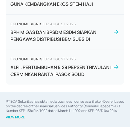
GUNA KEMBANGKAN EKOSISTEM HAJI
EKONOMI BISNIS
|
07 AUGUST 2026
BPH MIGAS DAN BPSDM ESDM SIAPKAN
PENGAWAS DISTRIBUSI BBM SUBSIDI
EKONOMI BISNIS
|
07 AUGUST 2026
ALFI : PERTUMBUHAN 5,29 PERSEN TRIWULAN II
CERMINKAN RANTAI PASOK SOLID
PT BCA Sekuritas has obtained a business license as a Broker-Dealer based
on the decree of the Financial Services Authority (formerly Bapepam-LK)
Number KEP-138/PM/1992 dated March 11, 1992 and KEP-06/D.04/2014
dated February 28, 2014, a business license as an Underwriter based on the
VIEW MORE
decree of the Financial Services Authority Number KEP-12/PM/PEE/1997
dated September 24, 1997 and KEP-07/D.04/2014 dated February 28, 2014,
a business license as a provider of Advisory Services on mergers,