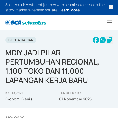
Start your investment journey with seamless access to the
stock market wherever you are.
Learn More
BERITA HARIAN
MDIY JADI PILAR
PERTUMBUHAN REGIONAL,
1.100 TOKO DAN 11.000
LAPANGAN KERJA BARU
KATEGORI
TERBIT PADA
Ekonomi Bisnis
07 November 2025