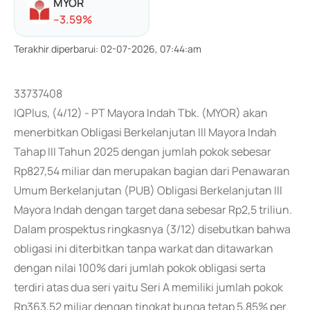
MYOR
-
-3.59
%
Terakhir diperbarui
:
02-07-2026, 07:44:am
33737408
IQPlus, (4/12) - PT Mayora Indah Tbk. (MYOR) akan
menerbitkan Obligasi Berkelanjutan III Mayora Indah
Tahap III Tahun 2025 dengan jumlah pokok sebesar
Rp827,54 miliar dan merupakan bagian dari Penawaran
Umum Berkelanjutan (PUB) Obligasi Berkelanjutan III
Mayora Indah dengan target dana sebesar Rp2,5 triliun.
Dalam prospektus ringkasnya (3/12) disebutkan bahwa
obligasi ini diterbitkan tanpa warkat dan ditawarkan
dengan nilai 100% dari jumlah pokok obligasi serta
terdiri atas dua seri yaitu Seri A memiliki jumlah pokok
Rp363,52 miliar dengan tingkat bunga tetap 5,85% per