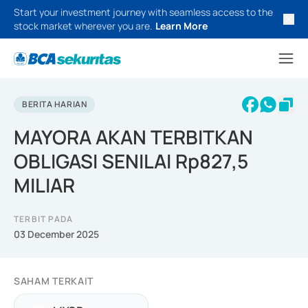
Start your investment journey with seamless access to the
stock market wherever you are.
Learn More
BERITA HARIAN
MAYORA AKAN TERBITKAN
OBLIGASI SENILAI Rp827,5
MILIAR
TERBIT PADA
03 December 2025
SAHAM TERKAIT