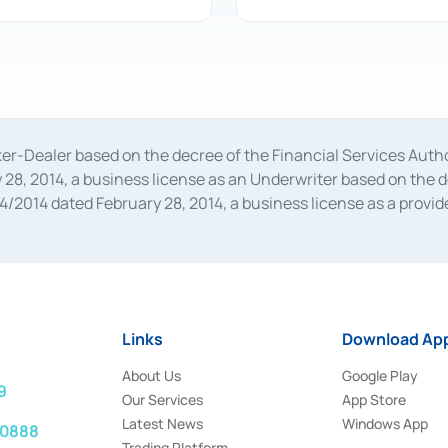
oker-Dealer based on the decree of the Financial Services A
28, 2014, a business license as an Underwriter based on the 
014 dated February 28, 2014, a business license as a provider
 Financial Services Authority Number S-67/PM.21/2014 dated Fe
and joint ventures based on the decision letter of the Financ
 Bank Indonesia, among others as an Intermediary for the Impl
usiness licenses from Bank Indonesia as a Supporting Institut
e was issued in 2018.
Links
Download App
About Us
Google Play
9
Our Services
App Store
Latest News
Windows App
 0888
Trading Platform