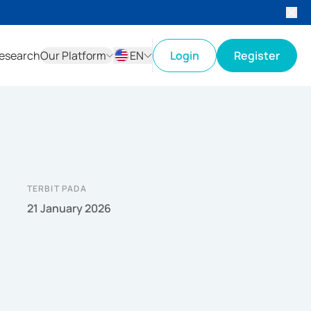
esearch
Our Platform
EN
Login
Register
ID
EN
TERBIT PADA
21 January 2026