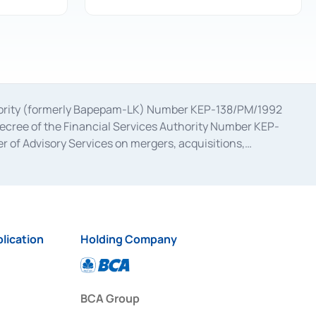
uthority (formerly Bapepam-LK) Number KEP-138/PM/1992
decree of the Financial Services Authority Number KEP-
 of Advisory Services on mergers, acquisitions,
bruary 28, 2014, a business license as a provider of
ial Services Authority Number S-67/PM.21/2017 dated
ementation of Certificate of Deposit Transactions in the
ion for the Issuance, Transaction, and Administration and
lication
Holding Company
BCA Group