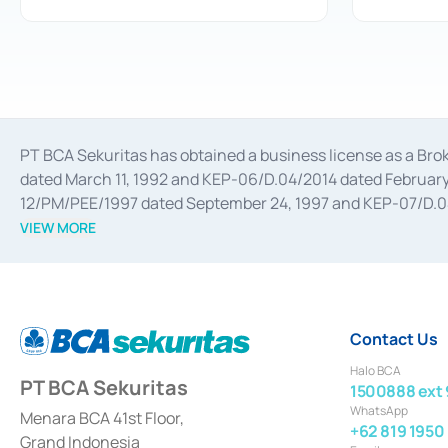
PT BCA Sekuritas has obtained a business license as a Br
dated March 11, 1992 and KEP-06/D.04/2014 dated February 
12/PM/PEE/1997 dated September 24, 1997 and KEP-07/D.04/2
divestments, and joint ventures based on the decree of the
VIEW MORE
Advisory Services for mergers, acquisitions, divestments, 
February 3, 2017, and several other business licenses from
Money Market whose license was issued in 2017 and other b
Settlement of Commercial Paper Transactions whose licens
Contact Us
Halo BCA
PT BCA Sekuritas
1500888 ext 
WhatsApp
Menara BCA 41st Floor,
+62 819 1950
Grand Indonesia