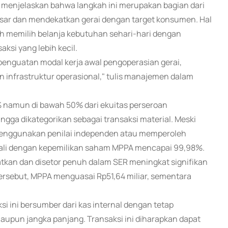
enjelaskan bahwa langkah ini merupakan bagian dari
sar dan mendekatkan gerai dengan target konsumen. Hal
ih memilih belanja kebutuhan sehari-hari dengan
aksi yang lebih kecil.
enguatan modal kerja awal pengoperasian gerai,
 infrastruktur operasional," tulis manajemen dalam
20% namun di bawah 50% dari ekuitas perseroan
gga dikategorikan sebagai transaksi material. Meski
n menggunakan penilai independen atau memperoleh
ali dengan kepemilikan saham MPPA mencapai 99,98%.
tkan dan disetor penuh dalam SER meningkat signifikan
 tersebut, MPPA menguasai Rp51,64 miliar, sementara
 ini bersumber dari kas internal dengan tetap
pun jangka panjang. Transaksi ini diharapkan dapat