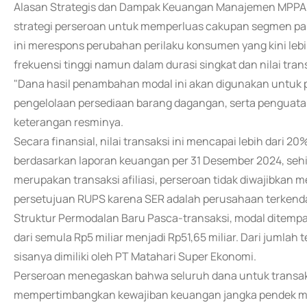
Alasan Strategis dan Dampak Keuangan Manajemen MPPA m
strategi perseroan untuk memperluas cakupan segmen pa
ini merespons perubahan perilaku konsumen yang kini leb
frekuensi tinggi namun dalam durasi singkat dan nilai trans
"Dana hasil penambahan modal ini akan digunakan untuk p
pengelolaan persediaan barang dagangan, serta penguatan
keterangan resminya.
Secara finansial, nilai transaksi ini mencapai lebih dari 
berdasarkan laporan keuangan per 31 Desember 2024, sehin
merupakan transaksi afiliasi, perseroan tidak diwajibka
persetujuan RUPS karena SER adalah perusahaan terkend
Struktur Permodalan Baru Pasca-transaksi, modal ditempa
dari semula Rp5 miliar menjadi Rp51,65 miliar. Dari jumlah
sisanya dimiliki oleh PT Matahari Super Ekonomi.
Perseroan menegaskan bahwa seluruh dana untuk transaksi
mempertimbangkan kewajiban keuangan jangka pendek mau