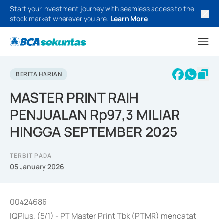
Start your investment journey with seamless access to the
stock market wherever you are.
Learn More
BERITA HARIAN
MASTER PRINT RAIH
PENJUALAN Rp97,3 MILIAR
HINGGA SEPTEMBER 2025
TERBIT PADA
05 January 2026
00424686
IQPlus, (5/1) - PT Master Print Tbk (PTMR) mencatat