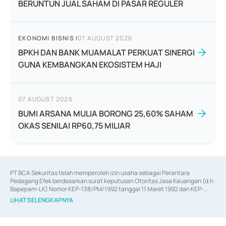
BERUNTUN JUAL SAHAM DI PASAR REGULER
EKONOMI BISNIS
|
07 AUGUST 2026
BPKH DAN BANK MUAMALAT PERKUAT SINERGI
GUNA KEMBANGKAN EKOSISTEM HAJI
07 AUGUST 2026
BUMI ARSANA MULIA BORONG 25,60% SAHAM
OKAS SENILAI RP60,75 MILIAR
PT BCA Sekuritas telah memperoleh izin usaha sebagai Perantara 
Pedagang Efek berdasarkan surat keputusan Otoritas Jasa Keuangan (d.h 
Bapepam-LK) Nomor KEP-138/PM/1992 tanggal 11 Maret 1992 dan KEP-
06/D.04/2014 tanggal 28 Februari 2014, izin usaha sebagai Penjamin Emisi 
LIHAT SELENGKAPNYA
Efek berdasarkan surat keputusan Otoritas Jasa Keuangan Nomor KEP-
12/PM/PEE/1997 tanggal 24 September 1997 dan KEP-07/D.04/2014 
tanggal 28 Februari 2014, izin usaha sebagai penyedia Jasa Konsultasi 