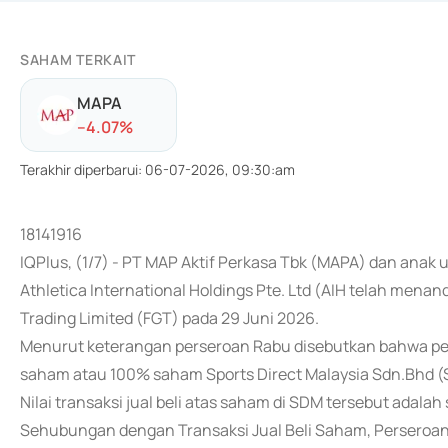
SAHAM TERKAIT
MAPA
-
-4.07
%
Terakhir diperbarui
:
06-07-2026, 09:30:am
18141916
IQPlus, (1/7) - PT MAP Aktif Perkasa Tbk (MAPA) dan anak
Athletica International Holdings Pte. Ltd (AIH telah menan
Trading Limited (FGT) pada 29 Juni 2026.
Menurut keterangan perseroan Rabu disebutkan bahwa pena
saham atau 100% saham Sports Direct Malaysia Sdn.Bhd 
Nilai transaksi jual beli atas saham di SDM tersebut adalah
Sehubungan dengan Transaksi Jual Beli Saham, Perseroa