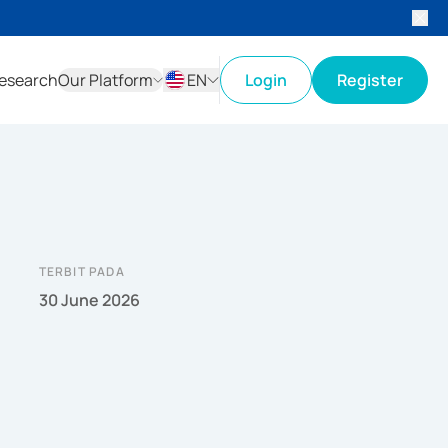
esearch
Our Platform
EN
Login
Register
ID
EN
TERBIT PADA
30 June 2026