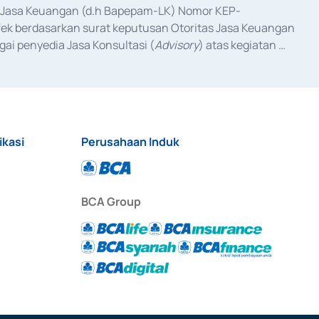
as Jasa Keuangan (d.h Bapepam-LK) Nomor KEP-
fek berdasarkan surat keputusan Otoritas Jasa Keuangan 
ai penyedia Jasa Konsultasi (
Advisory
) atas kegiatan 
anggal 3 Februari 2017, dan beberapa izin usaha lainnya 
iterbitkan pada tahun 2017 dan izin usaha lainnya dari 
at Berharga Komersial yang izinnya diterbitkan pada 
ikasi
Perusahaan Induk
BCA Group