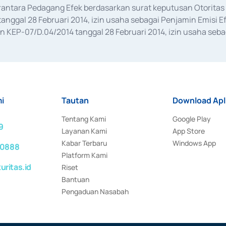
erantara Pedagang Efek berdasarkan surat keputusan Otorit
anggal 28 Februari 2014, izin usaha sebagai Penjamin Emisi E
KEP-07/D.04/2014 tanggal 28 Februari 2014, izin usaha sebag
rat keputusan Otoritas Jasa Keuangan Nomor S-67/PM.21/2017 t
aan Transaksi Sertifikat Deposito di Pasar Uang yang izinnya d
ansaksi, serta Penatausahaan dan Penyelesaian Transaksi Sur
i
Tautan
Download Apl
Tentang Kami
Google Play
9
Layanan Kami
App Store
Kabar Terbaru
Windows App
 0888
Platform Kami
ritas.id
Riset
Bantuan
Pengaduan Nasabah