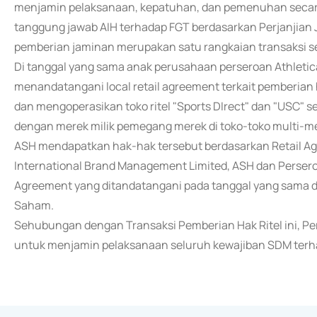
menjamin pelaksanaan, kepatuhan, dan pemenuhan secara 
tanggung jawab AIH terhadap FGT berdasarkan Perjanjian J
pemberian jaminan merupakan satu rangkaian transaksi sehi
Di tanggal yang sama anak perusahaan perseroan Athletic
menandatangani local retail agreement terkait pemberian
dan mengoperasikan toko ritel "Sports DIrect" dan "USC" s
dengan merek milik pemegang merek di toko-toko multi-mer
ASH mendapatkan hak-hak tersebut berdasarkan Retail Agr
International Brand Management Limited, ASH dan Pers
Agreement yang ditandatangani pada tanggal yang sama d
Saham.
Sehubungan dengan Transaksi Pemberian Hak Ritel ini, P
untuk menjamin pelaksanaan seluruh kewajiban SDM terha