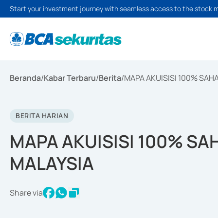
Start your investment journey with seamless access to the stock 
Beranda
/
Kabar Terbaru
/
Berita
/
MAPA AKUISISI 100% SAH
BERITA HARIAN
MAPA AKUISISI 100% SA
MALAYSIA
Share via