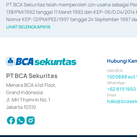
PT BCA Sekuritas telah memperoleh izin usaha sebagai P
138/PM/1992 tanggal 11 Maret 1992 dan KEP-06/D.04/2014 t
Nomor KEP-12/PM/PEE/1997 tanggal 24 September 1997 dan 
merger, akuisisi, divestasi, dan 
join venture
 berdasarkan su
LIHAT SELENGKAPNYA
dari Bank Indonesia antara lain sebagai Perantara Pelaksan
Bank Indonesia sebagai Lembaga Pendukung Penerbitan, Tr
tahun 2018.
Hubungi Kam
Halo BCA
PT BCA Sekuritas
1500888 ext 
WhatsApp
Menara BCA 41st Floor,
+62 819 1950
Grand Indonesia
Email
Jl. MH Thamrin No. 1
halo@bcaseku
Jakarta 10310