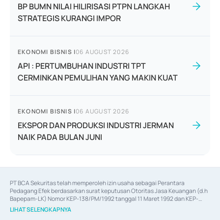
BP BUMN NILAI HILIRISASI PTPN LANGKAH
STRATEGIS KURANGI IMPOR
EKONOMI BISNIS
|
06 AUGUST 2026
API : PERTUMBUHAN INDUSTRI TPT
CERMINKAN PEMULIHAN YANG MAKIN KUAT
EKONOMI BISNIS
|
06 AUGUST 2026
EKSPOR DAN PRODUKSI INDUSTRI JERMAN
NAIK PADA BULAN JUNI
PT BCA Sekuritas telah memperoleh izin usaha sebagai Perantara 
Pedagang Efek berdasarkan surat keputusan Otoritas Jasa Keuangan (d.h 
Bapepam-LK) Nomor KEP-138/PM/1992 tanggal 11 Maret 1992 dan KEP-
06/D.04/2014 tanggal 28 Februari 2014, izin usaha sebagai Penjamin Emisi 
LIHAT SELENGKAPNYA
Efek berdasarkan surat keputusan Otoritas Jasa Keuangan Nomor KEP-