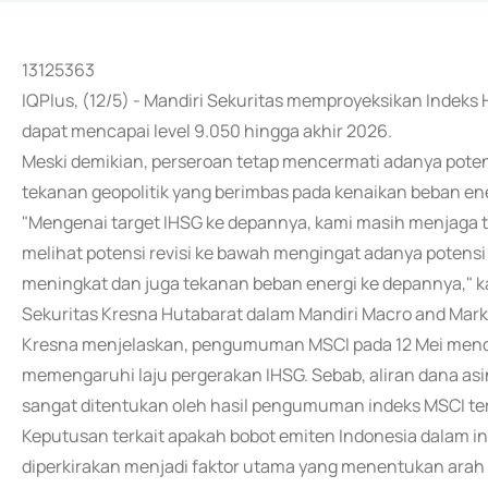
13125363
IQPlus, (12/5) - Mandiri Sekuritas memproyeksikan Indek
dapat mencapai level 9.050 hingga akhir 2026.
Meski demikian, perseroan tetap mencermati adanya poten
tekanan geopolitik yang berimbas pada kenaikan beban en
"Mengenai target IHSG ke depannya, kami masih menjaga t
melihat potensi revisi ke bawah mengingat adanya potensi 
meningkat dan juga tekanan beban energi ke depannya," ka
Sekuritas Kresna Hutabarat dalam Mandiri Macro and Market
Kresna menjelaskan, pengumuman MSCI pada 12 Mei menda
memengaruhi laju pergerakan IHSG. Sebab, aliran dana asi
sangat ditentukan oleh hasil pengumuman indeks MSCI te
Keputusan terkait apakah bobot emiten Indonesia dalam in
diperkirakan menjadi faktor utama yang menentukan arah a