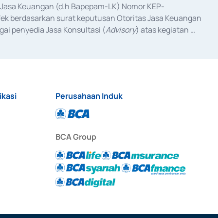
as Jasa Keuangan (d.h Bapepam-LK) Nomor KEP-
fek berdasarkan surat keputusan Otoritas Jasa Keuangan 
ai penyedia Jasa Konsultasi (
Advisory
) atas kegiatan 
anggal 3 Februari 2017, dan beberapa izin usaha lainnya 
iterbitkan pada tahun 2017 dan izin usaha lainnya dari 
at Berharga Komersial yang izinnya diterbitkan pada 
ikasi
Perusahaan Induk
BCA Group