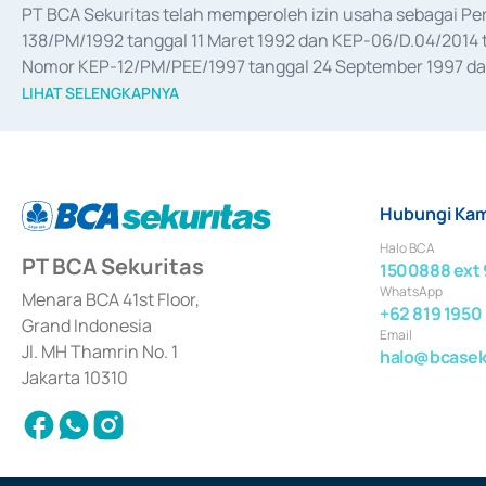
PT BCA Sekuritas telah memperoleh izin usaha sebagai P
138/PM/1992 tanggal 11 Maret 1992 dan KEP-06/D.04/2014 t
Nomor KEP-12/PM/PEE/1997 tanggal 24 September 1997 dan 
merger, akuisisi, divestasi, dan 
join venture
 berdasarkan su
LIHAT SELENGKAPNYA
dari Bank Indonesia antara lain sebagai Perantara Pelaksan
Bank Indonesia sebagai Lembaga Pendukung Penerbitan, Tr
tahun 2018.
Hubungi Kam
Halo BCA
PT BCA Sekuritas
1500888 ext 
WhatsApp
Menara BCA 41st Floor,
+62 819 1950
Grand Indonesia
Email
Jl. MH Thamrin No. 1
halo@bcaseku
Jakarta 10310