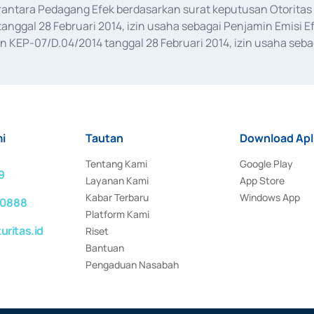
erantara Pedagang Efek berdasarkan surat keputusan Otorit
anggal 28 Februari 2014, izin usaha sebagai Penjamin Emisi E
KEP-07/D.04/2014 tanggal 28 Februari 2014, izin usaha sebag
rat keputusan Otoritas Jasa Keuangan Nomor S-67/PM.21/2017 t
aan Transaksi Sertifikat Deposito di Pasar Uang yang izinnya d
ansaksi, serta Penatausahaan dan Penyelesaian Transaksi Sur
i
Tautan
Download Apl
Tentang Kami
Google Play
9
Layanan Kami
App Store
Kabar Terbaru
Windows App
 0888
Platform Kami
ritas.id
Riset
Bantuan
Pengaduan Nasabah