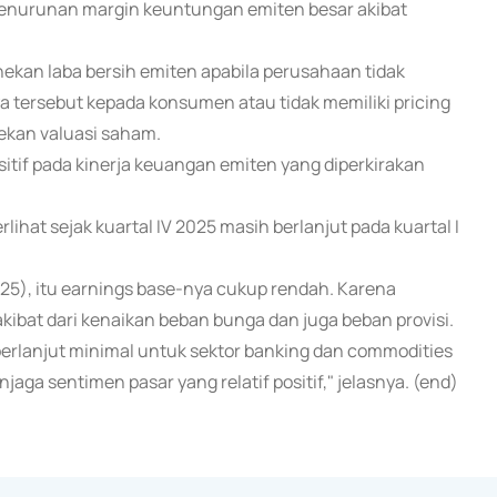
o penurunan margin keuntungan emiten besar akibat
ekan laba bersih emiten apabila perusahaan tidak
ersebut kepada konsumen atau tidak memiliki pricing
ekan valuasi saham.
ositif pada kinerja keuangan emiten yang diperkirakan
lihat sejak kuartal IV 2025 masih berlanjut pada kuartal I
 (2025), itu earnings base-nya cukup rendah. Karena
ibat dari kenaikan beban bunga dan juga beban provisi.
 berlanjut minimal untuk sektor banking dan commodities
enjaga sentimen pasar yang relatif positif," jelasnya. (end)