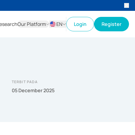
esearch
Our Platform
EN
Login
Register
ID
EN
TERBIT PADA
05 December 2025