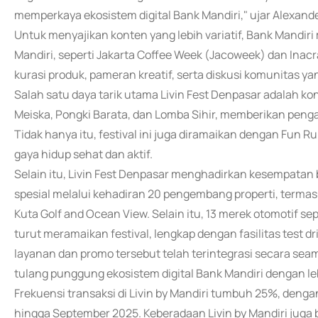
memperkaya ekosistem digital Bank Mandiri," ujar Alexande
Untuk menyajikan konten yang lebih variatif, Bank Mandir
Mandiri, seperti Jakarta Coffee Week (Jacoweek) dan Inacra
kurasi produk, pameran kreatif, serta diskusi komunitas y
Salah satu daya tarik utama Livin Fest Denpasar adalah k
Meiska, Pongki Barata, dan Lomba Sihir, memberikan penga
Tidak hanya itu, festival ini juga diramaikan dengan Fun 
gaya hidup sehat dan aktif.
Selain itu, Livin Fest Denpasar menghadirkan kesempata
spesial melalui kehadiran 20 pengembang properti, termas
Kuta Golf and Ocean View. Selain itu, 13 merek otomotif se
turut meramaikan festival, lengkap dengan fasilitas test 
layanan dan promo tersebut telah terintegrasi secara seaml
tulang punggung ekosistem digital Bank Mandiri dengan leb
Frekuensi transaksi di Livin by Mandiri tumbuh 25%, dengan
hingga September 2025. Keberadaan Livin by Mandiri juga