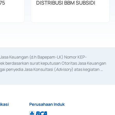
75
DISTRIBUSI BBM SUBSIDI
as Jasa Keuangan (d.h Bapepam-LK) Nomor KEP-
fek berdasarkan surat keputusan Otoritas Jasa Keuangan 
ai penyedia Jasa Konsultasi (
Advisory
) atas kegiatan 
anggal 3 Februari 2017, dan beberapa izin usaha lainnya 
iterbitkan pada tahun 2017 dan izin usaha lainnya dari 
at Berharga Komersial yang izinnya diterbitkan pada 
ikasi
Perusahaan Induk