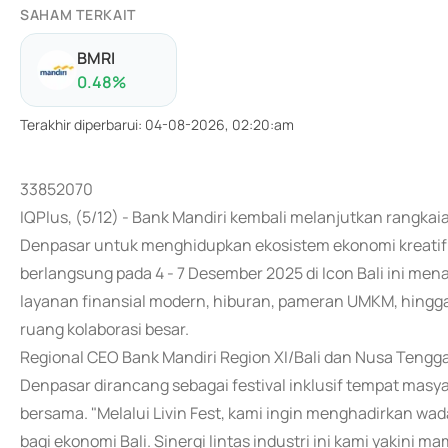
SAHAM TERKAIT
BMRI
0.48
%
Terakhir diperbarui
:
04-08-2026, 02:20:am
33852070
IQPlus, (5/12) - Bank Mandiri kembali melanjutkan rangkaian f
Denpasar untuk menghidupkan ekosistem ekonomi kreatif d
berlangsung pada 4 - 7 Desember 2025 di Icon Bali ini 
layanan finansial modern, hiburan, pameran UMKM, hingga
ruang kolaborasi besar.
Regional CEO Bank Mandiri Region XI/Bali dan Nusa Tenggar
Denpasar dirancang sebagai festival inklusif tempat masya
bersama. "Melalui Livin Fest, kami ingin menghadirkan wad
bagi ekonomi Bali. Sinergi lintas industri ini kami yakin