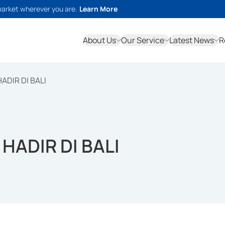
market wherever you are.
Learn More
About Us
Our Service
Latest News
R
ADIR DI BALI
 HADIR DI BALI