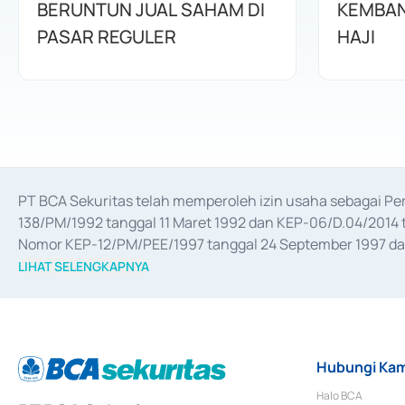
BERUNTUN JUAL SAHAM DI
KEMBAN
PASAR REGULER
HAJI
PT BCA Sekuritas telah memperoleh izin usaha sebagai P
138/PM/1992 tanggal 11 Maret 1992 dan KEP-06/D.04/2014 t
Nomor KEP-12/PM/PEE/1997 tanggal 24 September 1997 dan 
merger, akuisisi, divestasi, dan 
join venture
 berdasarkan su
LIHAT SELENGKAPNYA
dari Bank Indonesia antara lain sebagai Perantara Pelaksan
Bank Indonesia sebagai Lembaga Pendukung Penerbitan, Tr
tahun 2018.
Hubungi Kam
Halo BCA