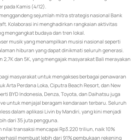
r pada Kamis (4/12).
i menggandeng sejumlah mitra strategis nasional Bank
ft. Kolaborasi ini menghadirkan rangkaian aktivitas
ang mengangkat budaya dan tren lokal.
onser musik yang menampilkan musisi nasional seperti
laman hiburan yang dapat dinikmati seluruh generasi.
Run 2,7K dan 5K, yang mengajak masyarakat Bali merayakan
n bagi masyarakat untuk mengakses berbagai penawaran
uk Arta Perdana Loka, Ciputra Beach Resort, dan New
perti BYD Indonesia, Denza, Toyota, dan Daihatsu juga
drive untuk menjajal beragam kendaraan terbaru. Seluruh
ess dalam aplikasi Livin by Mandiri, yang kini menjadi
ih dari 35 juta pengguna.
 nilai transaksi mencapai Rp3.220 triliun, naik 10%
 berhasil membuat lebih dari 91% pembukaan rekening