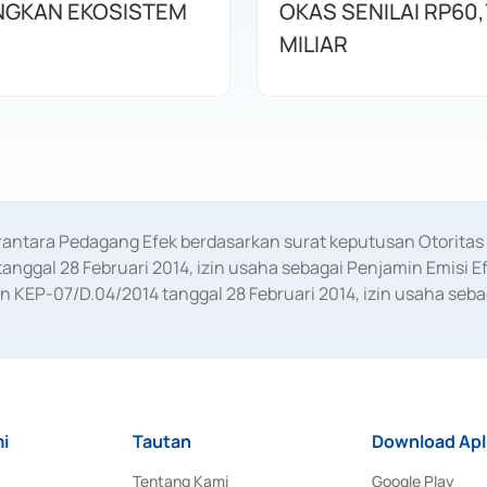
GKAN EKOSISTEM
OKAS SENILAI RP60,
MILIAR
erantara Pedagang Efek berdasarkan surat keputusan Otorit
anggal 28 Februari 2014, izin usaha sebagai Penjamin Emisi E
KEP-07/D.04/2014 tanggal 28 Februari 2014, izin usaha sebag
rat keputusan Otoritas Jasa Keuangan Nomor S-67/PM.21/2017 t
aan Transaksi Sertifikat Deposito di Pasar Uang yang izinnya d
ansaksi, serta Penatausahaan dan Penyelesaian Transaksi Sur
i
Tautan
Download Apl
Tentang Kami
Google Play