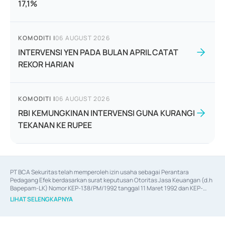
17,1%
KOMODITI
|
06 AUGUST 2026
INTERVENSI YEN PADA BULAN APRIL CATAT
REKOR HARIAN
KOMODITI
|
06 AUGUST 2026
RBI KEMUNGKINAN INTERVENSI GUNA KURANGI
TEKANAN KE RUPEE
PT BCA Sekuritas telah memperoleh izin usaha sebagai Perantara 
Pedagang Efek berdasarkan surat keputusan Otoritas Jasa Keuangan (d.h 
Bapepam-LK) Nomor KEP-138/PM/1992 tanggal 11 Maret 1992 dan KEP-
06/D.04/2014 tanggal 28 Februari 2014, izin usaha sebagai Penjamin Emisi 
LIHAT SELENGKAPNYA
Efek berdasarkan surat keputusan Otoritas Jasa Keuangan Nomor KEP-
12/PM/PEE/1997 tanggal 24 September 1997 dan KEP-07/D.04/2014 
tanggal 28 Februari 2014, izin usaha sebagai penyedia Jasa Konsultasi 