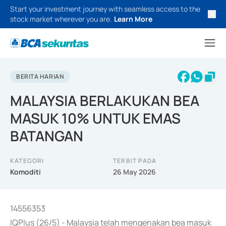
Start your investment journey with seamless access to the
stock market wherever you are.
Learn More
BERITA HARIAN
MALAYSIA BERLAKUKAN BEA
MASUK 10% UNTUK EMAS
BATANGAN
KATEGORI
TERBIT PADA
Komoditi
26 May 2026
14556353
IQPlus (26/5) - Malaysia telah mengenakan bea masuk