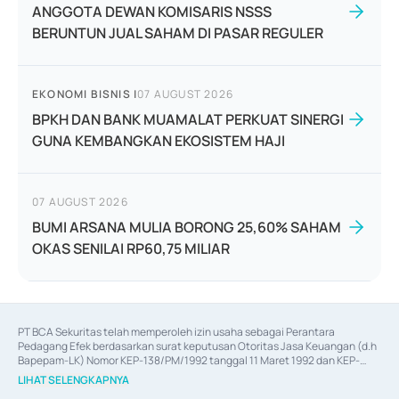
ANGGOTA DEWAN KOMISARIS NSSS
BERUNTUN JUAL SAHAM DI PASAR REGULER
EKONOMI BISNIS
|
07 AUGUST 2026
BPKH DAN BANK MUAMALAT PERKUAT SINERGI
GUNA KEMBANGKAN EKOSISTEM HAJI
07 AUGUST 2026
BUMI ARSANA MULIA BORONG 25,60% SAHAM
OKAS SENILAI RP60,75 MILIAR
PT BCA Sekuritas telah memperoleh izin usaha sebagai Perantara 
Pedagang Efek berdasarkan surat keputusan Otoritas Jasa Keuangan (d.h 
Bapepam-LK) Nomor KEP-138/PM/1992 tanggal 11 Maret 1992 dan KEP-
06/D.04/2014 tanggal 28 Februari 2014, izin usaha sebagai Penjamin Emisi 
LIHAT SELENGKAPNYA
Efek berdasarkan surat keputusan Otoritas Jasa Keuangan Nomor KEP-