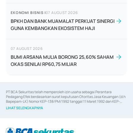
EKONOMI BISNIS
|
07 AUGUST 2026
BPKH DAN BANK MUAMALAT PERKUAT SINERGI
GUNA KEMBANGKAN EKOSISTEM HAJI
07 AUGUST 2026
BUMI ARSANA MULIA BORONG 25,60% SAHAM
OKAS SENILAI RP60,75 MILIAR
PT BCA Sekuritas telah memperoleh izin usaha sebagai Perantara 
Pedagang Efek berdasarkan surat keputusan Otoritas Jasa Keuangan (d.h 
Bapepam-LK) Nomor KEP-138/PM/1992 tanggal 11 Maret 1992 dan KEP-
06/D.04/2014 tanggal 28 Februari 2014, izin usaha sebagai Penjamin Emisi 
LIHAT SELENGKAPNYA
Efek berdasarkan surat keputusan Otoritas Jasa Keuangan Nomor KEP-
12/PM/PEE/1997 tanggal 24 September 1997 dan KEP-07/D.04/2014 
tanggal 28 Februari 2014, izin usaha sebagai penyedia Jasa Konsultasi 
(
Advisory
) atas kegiatan merger, akuisisi, divestasi, dan 
join venture
berdasarkan surat keputusan Otoritas Jasa Keuangan Nomor S-