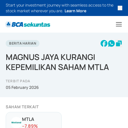
Start your investment journey with seamless access to the
stock market wherever you are.
Learn More
BERITA HARIAN
MAGNUS JAYA KURANGI
KEPEMILIKAN SAHAM MTLA
TERBIT PADA
05 February 2026
SAHAM TERKAIT
MTLA
-
-7.89
%