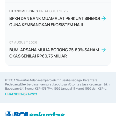
EKONOMI BISNIS
|
07 AUGUST 2026
BPKH DAN BANK MUAMALAT PERKUAT SINERGI
GUNA KEMBANGKAN EKOSISTEM HAJI
07 AUGUST 2026
BUMI ARSANA MULIA BORONG 25,60% SAHAM
OKAS SENILAI RP60,75 MILIAR
PT BCA Sekuritas telah memperoleh izin usaha sebagai Perantara 
Pedagang Efek berdasarkan surat keputusan Otoritas Jasa Keuangan (d.h 
Bapepam-LK) Nomor KEP-138/PM/1992 tanggal 11 Maret 1992 dan KEP-
06/D.04/2014 tanggal 28 Februari 2014, izin usaha sebagai Penjamin Emisi 
LIHAT SELENGKAPNYA
Efek berdasarkan surat keputusan Otoritas Jasa Keuangan Nomor KEP-
12/PM/PEE/1997 tanggal 24 September 1997 dan KEP-07/D.04/2014 
tanggal 28 Februari 2014, izin usaha sebagai penyedia Jasa Konsultasi 
(
Advisory
) atas kegiatan merger, akuisisi, divestasi, dan 
join venture
berdasarkan surat keputusan Otoritas Jasa Keuangan Nomor S-