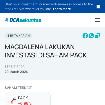
Start your investment journey with seamless access to the
stock market wherever you are.
Learn More
BERITA HARIAN
MAGDALENA LAKUKAN
INVESTASI DI SAHAM PACK
TERBIT PADA
29 March 2026
SAHAM TERKAIT
PACK
-
-6.96
%