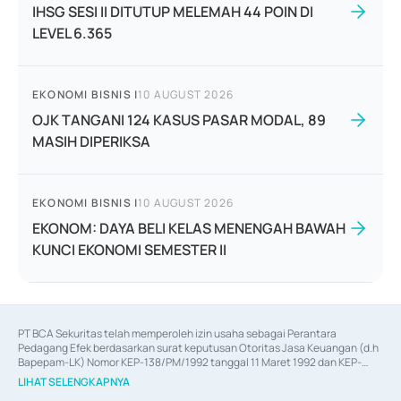
IHSG SESI II DITUTUP MELEMAH 44 POIN DI
LEVEL 6.365
EKONOMI BISNIS
|
10 AUGUST 2026
OJK TANGANI 124 KASUS PASAR MODAL, 89
MASIH DIPERIKSA
EKONOMI BISNIS
|
10 AUGUST 2026
EKONOM: DAYA BELI KELAS MENENGAH BAWAH
KUNCI EKONOMI SEMESTER II
PT BCA Sekuritas telah memperoleh izin usaha sebagai Perantara 
Pedagang Efek berdasarkan surat keputusan Otoritas Jasa Keuangan (d.h 
Bapepam-LK) Nomor KEP-138/PM/1992 tanggal 11 Maret 1992 dan KEP-
06/D.04/2014 tanggal 28 Februari 2014, izin usaha sebagai Penjamin Emisi 
LIHAT SELENGKAPNYA
Efek berdasarkan surat keputusan Otoritas Jasa Keuangan Nomor KEP-