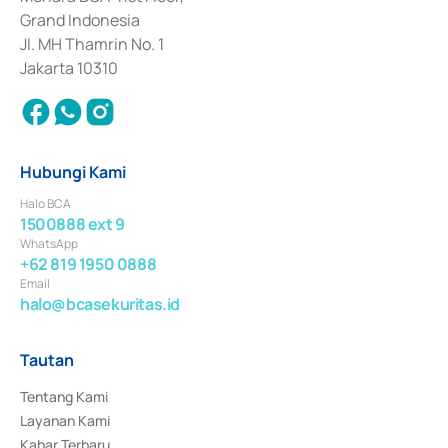
Surat Berharga Komersial yang izinnya diterbitkan pada tahun 2018.
Grand Indonesia
Jl. MH Thamrin No. 1
Jakarta 10310
Hubungi Kami
Halo BCA
1500888 ext 9
WhatsApp
+62 819 1950 0888
Email
halo@bcasekuritas.id
Tautan
Tentang Kami
Layanan Kami
Kabar Terbaru