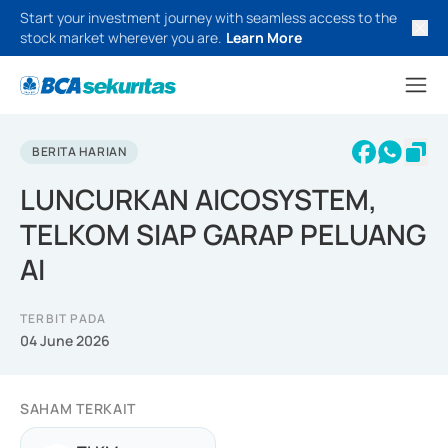
Start your investment journey with seamless access to the
stock market wherever you are.
Learn More
BERITA HARIAN
LUNCURKAN AICOSYSTEM,
TELKOM SIAP GARAP PELUANG
AI
TERBIT PADA
04 June 2026
SAHAM TERKAIT