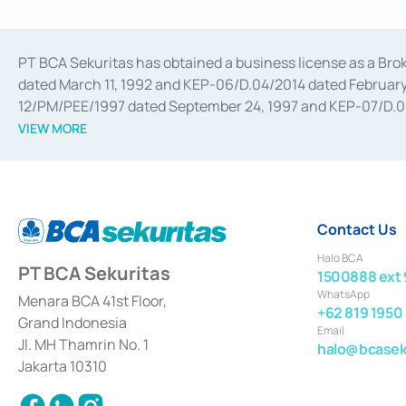
PT BCA Sekuritas has obtained a business license as a Br
dated March 11, 1992 and KEP-06/D.04/2014 dated February 
12/PM/PEE/1997 dated September 24, 1997 and KEP-07/D.04/2
divestments, and joint ventures based on the decree of the
VIEW MORE
Advisory Services for mergers, acquisitions, divestments, 
February 3, 2017, and several other business licenses from
Money Market whose license was issued in 2017 and other b
Settlement of Commercial Paper Transactions whose licens
Contact Us
Halo BCA
PT BCA Sekuritas
1500888 ext 
WhatsApp
Menara BCA 41st Floor,
+62 819 1950
Grand Indonesia
Email
Jl. MH Thamrin No. 1
halo@bcaseku
Jakarta 10310