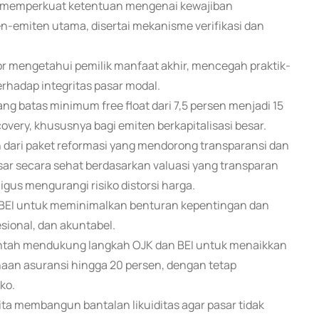
an memperkuat ketentuan mengenai kewajiban
n-emiten utama, disertai mekanisme verifikasi dan
or mengetahui pemilik manfaat akhir, mencegah praktik-
rhadap integritas pasar modal.
 batas minimum free float dari 7,5 persen menjadi 15
covery, khususnya bagi emiten berkapitalisasi besar.
 dari paket reformasi yang mendorong transparansi dan
asar secara sehat berdasarkan valuasi yang transparan
us mengurangi risiko distorsi harga.
 BEI untuk meminimalkan benturan kepentingan dan
sional, dan akuntabel.
intah mendukung langkah OJK dan BEI untuk menaikkan
haan asuransi hingga 20 persen, dengan tetap
ko.
ita membangun bantalan likuiditas agar pasar tidak