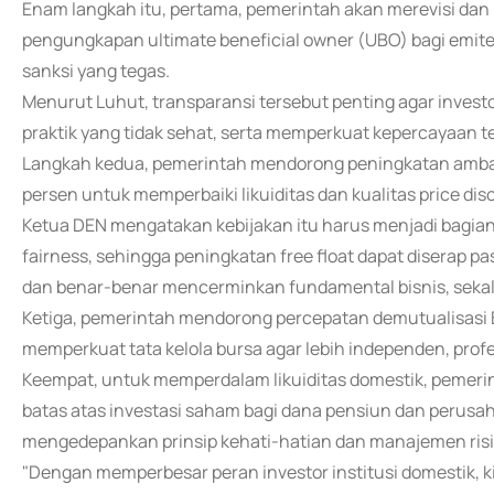
Enam langkah itu, pertama, pemerintah akan merevisi d
pengungkapan ultimate beneficial owner (UBO) bagi emite
sanksi yang tegas.
Menurut Luhut, transparansi tersebut penting agar invest
praktik yang tidak sehat, serta memperkuat kepercayaan te
Langkah kedua, pemerintah mendorong peningkatan ambang
persen untuk memperbaiki likuiditas dan kualitas price dis
Ketua DEN mengatakan kebijakan itu harus menjadi bagian
fairness, sehingga peningkatan free float dapat diserap p
dan benar-benar mencerminkan fundamental bisnis, sekalig
Ketiga, pemerintah mendorong percepatan demutualisasi
memperkuat tata kelola bursa agar lebih independen, profe
Keempat, untuk memperdalam likuiditas domestik, pemer
batas atas investasi saham bagi dana pensiun dan perusa
mengedepankan prinsip kehati-hatian dan manajemen risi
"Dengan memperbesar peran investor institusi domestik, k