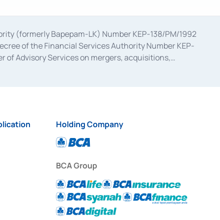
uthority (formerly Bapepam-LK) Number KEP-138/PM/1992
decree of the Financial Services Authority Number KEP-
 of Advisory Services on mergers, acquisitions,
bruary 28, 2014, a business license as a provider of
ial Services Authority Number S-67/PM.21/2017 dated
ementation of Certificate of Deposit Transactions in the
ion for the Issuance, Transaction, and Administration and
lication
Holding Company
BCA Group