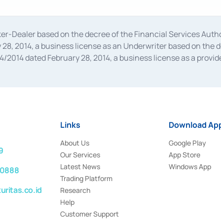
oker-Dealer based on the decree of the Financial Services A
28, 2014, a business license as an Underwriter based on the 
014 dated February 28, 2014, a business license as a provider
 Financial Services Authority Number S-67/PM.21/2014 dated Fe
and joint ventures based on the decision letter of the Financ
 Bank Indonesia, among others as an Intermediary for the Impl
usiness licenses from Bank Indonesia as a Supporting Institut
e was issued in 2018.
Links
Download App
About Us
Google Play
9
Our Services
App Store
Latest News
Windows App
 0888
Trading Platform
ritas.co.id
Research
Help
Customer Support