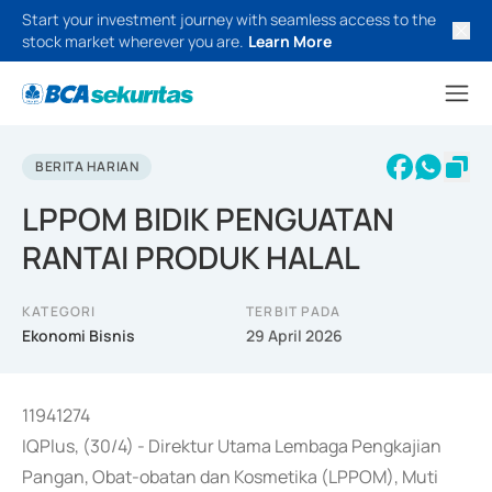
Start your investment journey with seamless access to the
stock market wherever you are.
Learn More
BERITA HARIAN
LPPOM BIDIK PENGUATAN
RANTAI PRODUK HALAL
KATEGORI
TERBIT PADA
Ekonomi Bisnis
29 April 2026
11941274
IQPlus, (30/4) - Direktur Utama Lembaga Pengkajian
Pangan, Obat-obatan dan Kosmetika (LPPOM), Muti