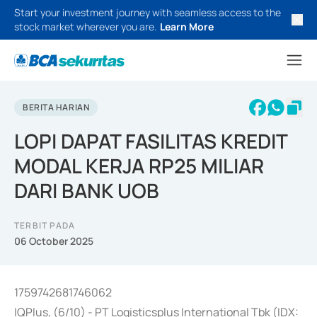
Start your investment journey with seamless access to the
stock market wherever you are.
Learn More
BERITA HARIAN
LOPI DAPAT FASILITAS KREDIT
MODAL KERJA RP25 MILIAR
DARI BANK UOB
TERBIT PADA
06 October 2025
1759742681746062
IQPlus, (6/10) - PT Logisticsplus International Tbk (IDX: