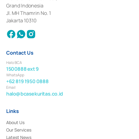
Deposit Transactions in the Money Market whose license was issued in
Grand Indonesia
2017 and other business licenses from Bank Indonesia as a Supporting
Institution for the Issuance, Transaction, and Administration and
Jl. MH Thamrin No. 1
Settlement of Commercial Paper Transactions whose license was issued in
Jakarta 10310
2018.
Contact Us
Halo BCA
1500888 ext 9
WhatsApp
+62 819 1950 0888
Email
halo@bcasekuritas.co.id
Links
About Us
Our Services
Latest News