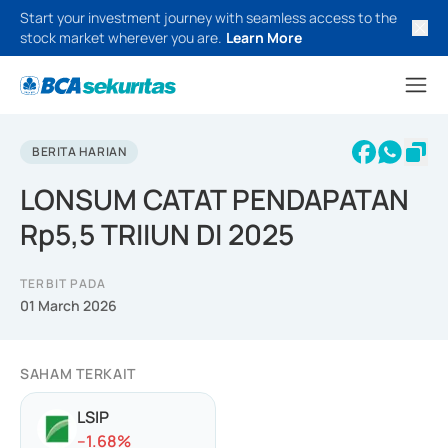
Start your investment journey with seamless access to the
stock market wherever you are.
Learn More
BERITA HARIAN
LONSUM CATAT PENDAPATAN
Rp5,5 TRIIUN DI 2025
TERBIT PADA
01 March 2026
SAHAM TERKAIT
LSIP
-
-1.68
%