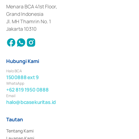
dan izin usaha lainnya dari Bank Indonesia sebagai Lembaga Pendukung 
Penerbitan, Transaksi, serta Penatausahaan dan Penyelesaian Transaksi 
Menara BCA 41st Floor,
Surat Berharga Komersial yang izinnya diterbitkan pada tahun 2018.
Grand Indonesia
Jl. MH Thamrin No. 1
Jakarta 10310
Hubungi Kami
Halo BCA
1500888 ext 9
WhatsApp
+62 819 1950 0888
Email
halo@bcasekuritas.id
Tautan
Tentang Kami
Layanan Kami