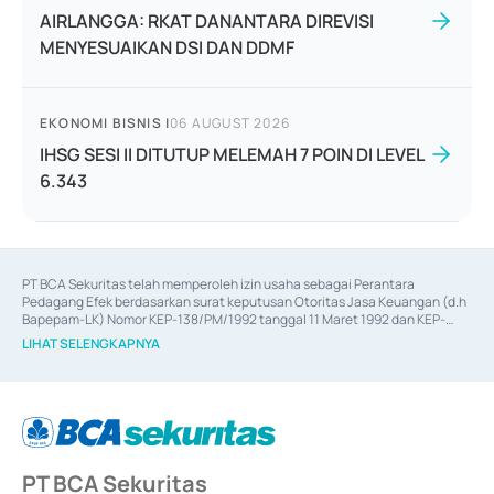
AIRLANGGA: RKAT DANANTARA DIREVISI
MENYESUAIKAN DSI DAN DDMF
EKONOMI BISNIS
|
06 AUGUST 2026
IHSG SESI II DITUTUP MELEMAH 7 POIN DI LEVEL
6.343
PT BCA Sekuritas telah memperoleh izin usaha sebagai Perantara 
Pedagang Efek berdasarkan surat keputusan Otoritas Jasa Keuangan (d.h 
Bapepam-LK) Nomor KEP-138/PM/1992 tanggal 11 Maret 1992 dan KEP-
06/D.04/2014 tanggal 28 Februari 2014, izin usaha sebagai Penjamin Emisi 
LIHAT SELENGKAPNYA
Efek berdasarkan surat keputusan Otoritas Jasa Keuangan Nomor KEP-
12/PM/PEE/1997 tanggal 24 September 1997 dan KEP-07/D.04/2014 
tanggal 28 Februari 2014, izin usaha sebagai penyedia Jasa Konsultasi 
(
Advisory
) atas kegiatan merger, akuisisi, divestasi, dan 
join venture
berdasarkan surat keputusan Otoritas Jasa Keuangan Nomor S-
67/PM.21/2017 tanggal 3 Februari 2017, dan beberapa izin usaha lainnya 
dari Bank Indonesia antara lain sebagai Perantara Pelaksanaan Transaksi 
PT BCA Sekuritas
Sertifikat Deposito di Pasar Uang yang izinnya diterbitkan pada tahun 2017 