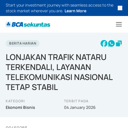
Start your investment journey with seamless access to the
stock market wherever you are.
Learn More
BERITA HARIAN
LONJAKAN TRAFIK NATARU
TERKENDALI, LAYANAN
TELEKOMUNIKASI NASIONAL
TETAP STABIL
KATEGORI
TERBIT PADA
Ekonomi Bisnis
04 January 2026