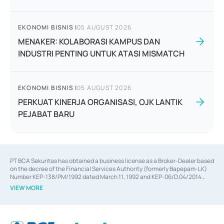
EKONOMI BISNIS
|
05 AUGUST 2026
MENAKER: KOLABORASI KAMPUS DAN
INDUSTRI PENTING UNTUK ATASI MISMATCH
EKONOMI BISNIS
|
05 AUGUST 2026
PERKUAT KINERJA ORGANISASI, OJK LANTIK
PEJABAT BARU
PT BCA Sekuritas has obtained a business license as a Broker-Dealer based
on the decree of the Financial Services Authority (formerly Bapepam-LK)
Number KEP-138/PM/1992 dated March 11, 1992 and KEP-06/D.04/2014
dated February 28, 2014, a business license as an Underwriter based on the
VIEW MORE
decree of the Financial Services Authority Number KEP-12/PM/PEE/1997
dated September 24, 1997 and KEP-07/D.04/2014 dated February 28, 2014,
a business license as a provider of Advisory Services on mergers,
acquisitions, divestments, and joint ventures based on the decree of the