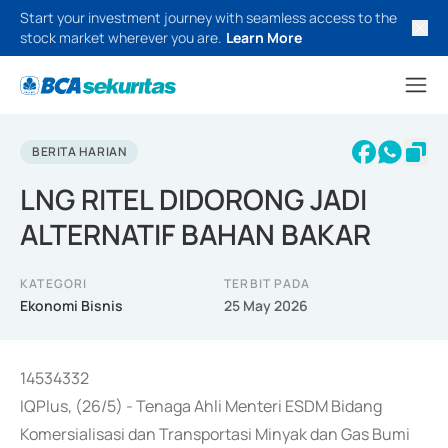
Start your investment journey with seamless access to the
stock market wherever you are.
Learn More
BERITA HARIAN
LNG RITEL DIDORONG JADI
ALTERNATIF BAHAN BAKAR
KATEGORI
TERBIT PADA
Ekonomi Bisnis
25 May 2026
14534332
IQPlus, (26/5) - Tenaga Ahli Menteri ESDM Bidang
Komersialisasi dan Transportasi Minyak dan Gas Bumi