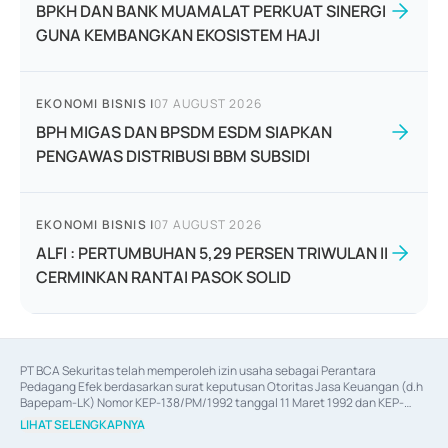
BPKH DAN BANK MUAMALAT PERKUAT SINERGI
GUNA KEMBANGKAN EKOSISTEM HAJI
EKONOMI BISNIS
|
07 AUGUST 2026
BPH MIGAS DAN BPSDM ESDM SIAPKAN
PENGAWAS DISTRIBUSI BBM SUBSIDI
EKONOMI BISNIS
|
07 AUGUST 2026
ALFI : PERTUMBUHAN 5,29 PERSEN TRIWULAN II
CERMINKAN RANTAI PASOK SOLID
PT BCA Sekuritas telah memperoleh izin usaha sebagai Perantara 
Pedagang Efek berdasarkan surat keputusan Otoritas Jasa Keuangan (d.h 
Bapepam-LK) Nomor KEP-138/PM/1992 tanggal 11 Maret 1992 dan KEP-
06/D.04/2014 tanggal 28 Februari 2014, izin usaha sebagai Penjamin Emisi 
LIHAT SELENGKAPNYA
Efek berdasarkan surat keputusan Otoritas Jasa Keuangan Nomor KEP-