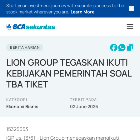
Start your investment journey with seamless access to the
stock market wherever you are.
Learn More
BERITA HARIAN
LION GROUP TEGASKAN IKUTI
KEBIJAKAN PEMERINTAH SOAL
TBA TIKET
KATEGORI
TERBIT PADA
Ekonomi Bisnis
02 June 2026
15325653
IQPlus, (3/6) - Lion Group menegaskan mengikuti