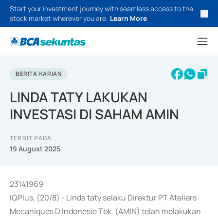
Start your investment journey with seamless access to the
stock market wherever you are.
Learn More
BERITA HARIAN
LINDA TATY LAKUKAN
INVESTASI DI SAHAM AMIN
TERBIT PADA
19 August 2025
23141969
IQPlus, (20/8) - Linda taty selaku Direktur PT Ateliers
Mecaniques D Indonesie Tbk. (AMIN) telah melakukan