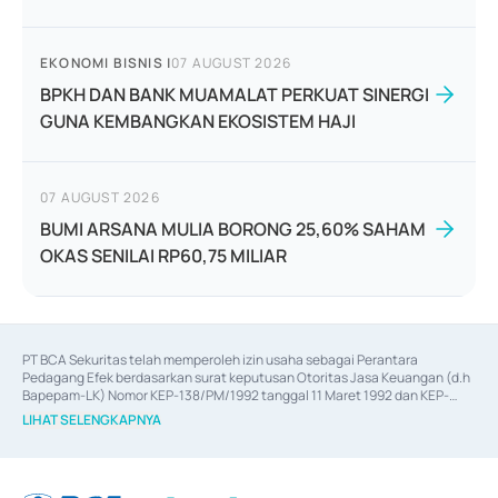
EKONOMI BISNIS
|
07 AUGUST 2026
BPKH DAN BANK MUAMALAT PERKUAT SINERGI
GUNA KEMBANGKAN EKOSISTEM HAJI
07 AUGUST 2026
BUMI ARSANA MULIA BORONG 25,60% SAHAM
OKAS SENILAI RP60,75 MILIAR
PT BCA Sekuritas telah memperoleh izin usaha sebagai Perantara 
Pedagang Efek berdasarkan surat keputusan Otoritas Jasa Keuangan (d.h 
Bapepam-LK) Nomor KEP-138/PM/1992 tanggal 11 Maret 1992 dan KEP-
06/D.04/2014 tanggal 28 Februari 2014, izin usaha sebagai Penjamin Emisi 
LIHAT SELENGKAPNYA
Efek berdasarkan surat keputusan Otoritas Jasa Keuangan Nomor KEP-
12/PM/PEE/1997 tanggal 24 September 1997 dan KEP-07/D.04/2014 
tanggal 28 Februari 2014, izin usaha sebagai penyedia Jasa Konsultasi 
(
Advisory
) atas kegiatan merger, akuisisi, divestasi, dan 
join venture