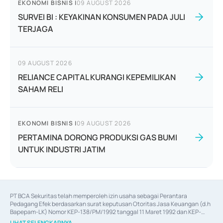
EKONOMI BISNIS
|
09 AUGUST 2026
SURVEI BI : KEYAKINAN KONSUMEN PADA JULI
TERJAGA
09 AUGUST 2026
RELIANCE CAPITAL KURANGI KEPEMILIKAN
SAHAM RELI
EKONOMI BISNIS
|
09 AUGUST 2026
PERTAMINA DORONG PRODUKSI GAS BUMI
UNTUK INDUSTRI JATIM
PT BCA Sekuritas telah memperoleh izin usaha sebagai Perantara 
Pedagang Efek berdasarkan surat keputusan Otoritas Jasa Keuangan (d.h 
Bapepam-LK) Nomor KEP-138/PM/1992 tanggal 11 Maret 1992 dan KEP-
06/D.04/2014 tanggal 28 Februari 2014, izin usaha sebagai Penjamin Emisi 
LIHAT SELENGKAPNYA