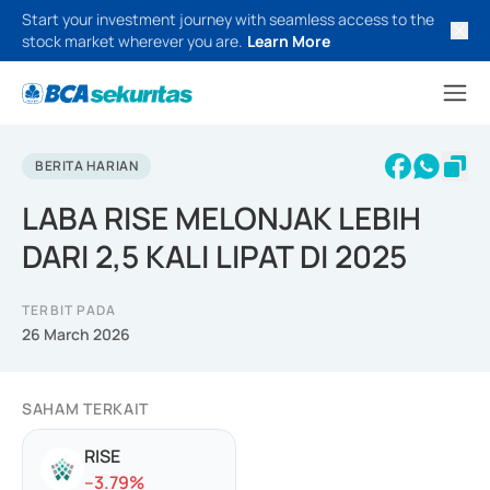
Start your investment journey with seamless access to the
stock market wherever you are.
Learn More
BERITA HARIAN
LABA RISE MELONJAK LEBIH
DARI 2,5 KALI LIPAT DI 2025
TERBIT PADA
26 March 2026
SAHAM TERKAIT
RISE
-
-3.79
%