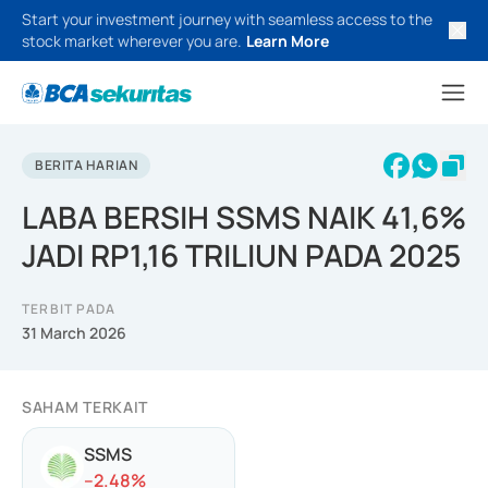
Start your investment journey with seamless access to the
stock market wherever you are.
Learn More
BERITA HARIAN
LABA BERSIH SSMS NAIK 41,6%
JADI RP1,16 TRILIUN PADA 2025
TERBIT PADA
31 March 2026
SAHAM TERKAIT
SSMS
-
-2.48
%