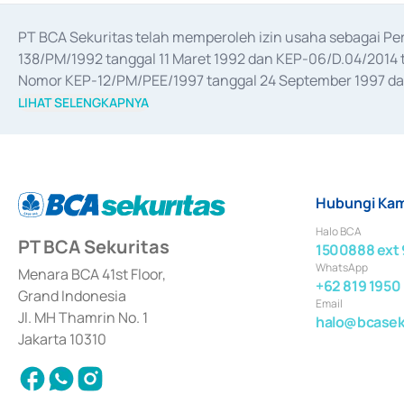
PT BCA Sekuritas telah memperoleh izin usaha sebagai P
138/PM/1992 tanggal 11 Maret 1992 dan KEP-06/D.04/2014 t
Nomor KEP-12/PM/PEE/1997 tanggal 24 September 1997 dan 
merger, akuisisi, divestasi, dan 
join venture
 berdasarkan su
LIHAT SELENGKAPNYA
dari Bank Indonesia antara lain sebagai Perantara Pelaksan
Bank Indonesia sebagai Lembaga Pendukung Penerbitan, Tr
tahun 2018.
Hubungi Kam
Halo BCA
PT BCA Sekuritas
1500888 ext 
WhatsApp
Menara BCA 41st Floor,
+62 819 1950
Grand Indonesia
Email
Jl. MH Thamrin No. 1
halo@bcaseku
Jakarta 10310