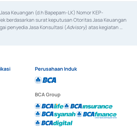
as Jasa Keuangan (d.h Bapepam-LK) Nomor KEP-
fek berdasarkan surat keputusan Otoritas Jasa Keuangan 
ai penyedia Jasa Konsultasi (
Advisory
) atas kegiatan 
anggal 3 Februari 2017, dan beberapa izin usaha lainnya 
iterbitkan pada tahun 2017 dan izin usaha lainnya dari 
at Berharga Komersial yang izinnya diterbitkan pada 
ikasi
Perusahaan Induk
BCA Group