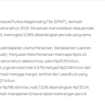
 Enseval Putera Megatrading Tbk (EPMT), berhasil
rtama tahun 2025. Perseroan mencatatkan laba periode
25, meningkat 3,08% dibandingkan periode yang sama
da pendapatan utama Perseroan. Berdasarkan Laporan
udit), Penjualan Neto Perseroan mencapai Rp24,43
 sama tahun sebelumnya, yakni Rp23,19 triliun.
juga tercatat naik 5,07% menjadi Rp21,98 triliun dari
hasil menjaga margin, terlihat dari Laba Bruto yang
7 triliun.
 Rp788,48 miliar, naik 7,52% dibandingkan Rp733,34
paikan manajemen Enseval dalam keterangan pers di