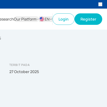
esearch
Our Platform
EN
Login
Register
ID
EN
5
TERBIT PADA
27 October 2025