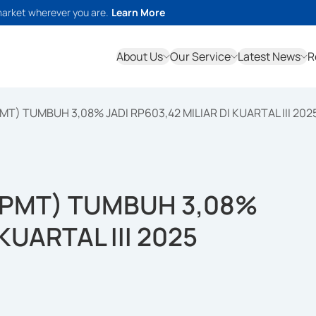
market wherever you are.
Learn More
About Us
Our Service
Latest News
R
MT) TUMBUH 3,08% JADI RP603,42 MILIAR DI KUARTAL III 202
EPMT) TUMBUH 3,08%
KUARTAL III 2025