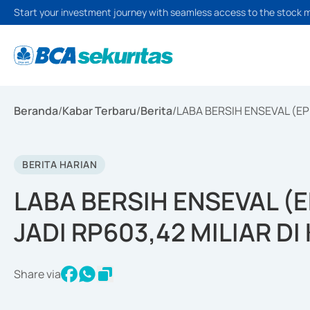
Start your investment journey with seamless access to the stock 
Beranda
/
Kabar Terbaru
/
Berita
/
LABA BERSIH ENSEVAL (EP
BERITA HARIAN
LABA BERSIH ENSEVAL (
JADI RP603,42 MILIAR DI 
Share via