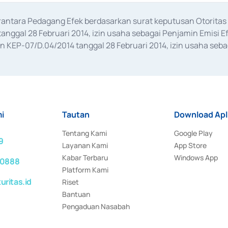
erantara Pedagang Efek berdasarkan surat keputusan Otorit
anggal 28 Februari 2014, izin usaha sebagai Penjamin Emisi E
KEP-07/D.04/2014 tanggal 28 Februari 2014, izin usaha sebag
rat keputusan Otoritas Jasa Keuangan Nomor S-67/PM.21/2017 t
aan Transaksi Sertifikat Deposito di Pasar Uang yang izinnya d
ansaksi, serta Penatausahaan dan Penyelesaian Transaksi Sur
i
Tautan
Download Apl
Tentang Kami
Google Play
9
Layanan Kami
App Store
Kabar Terbaru
Windows App
 0888
Platform Kami
ritas.id
Riset
Bantuan
Pengaduan Nasabah