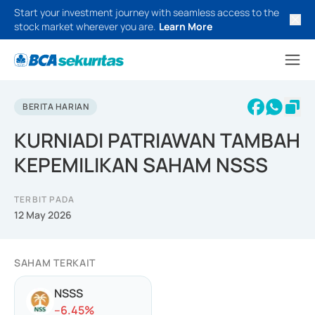
Start your investment journey with seamless access to the
stock market wherever you are.
Learn More
BERITA HARIAN
KURNIADI PATRIAWAN TAMBAH
KEPEMILIKAN SAHAM NSSS
TERBIT PADA
12 May 2026
SAHAM TERKAIT
NSSS
-
-6.45
%