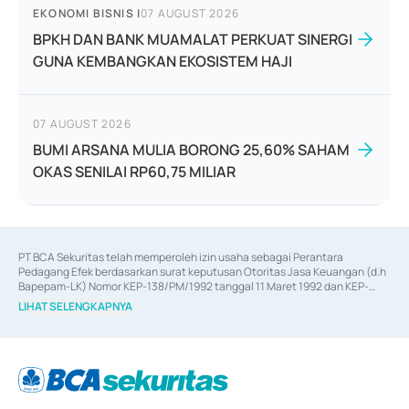
EKONOMI BISNIS
|
07 AUGUST 2026
BPKH DAN BANK MUAMALAT PERKUAT SINERGI
GUNA KEMBANGKAN EKOSISTEM HAJI
07 AUGUST 2026
BUMI ARSANA MULIA BORONG 25,60% SAHAM
OKAS SENILAI RP60,75 MILIAR
PT BCA Sekuritas telah memperoleh izin usaha sebagai Perantara 
Pedagang Efek berdasarkan surat keputusan Otoritas Jasa Keuangan (d.h 
Bapepam-LK) Nomor KEP-138/PM/1992 tanggal 11 Maret 1992 dan KEP-
06/D.04/2014 tanggal 28 Februari 2014, izin usaha sebagai Penjamin Emisi 
LIHAT SELENGKAPNYA
Efek berdasarkan surat keputusan Otoritas Jasa Keuangan Nomor KEP-
12/PM/PEE/1997 tanggal 24 September 1997 dan KEP-07/D.04/2014 
tanggal 28 Februari 2014, izin usaha sebagai penyedia Jasa Konsultasi 
(
Advisory
) atas kegiatan merger, akuisisi, divestasi, dan 
join venture
berdasarkan surat keputusan Otoritas Jasa Keuangan Nomor S-
67/PM.21/2017 tanggal 3 Februari 2017, dan beberapa izin usaha lainnya 
dari Bank Indonesia antara lain sebagai Perantara Pelaksanaan Transaksi 