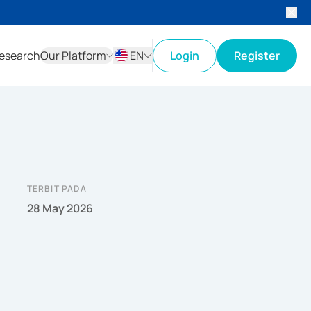
esearch
Our Platform
EN
Login
Register
ID
EN
TERBIT PADA
28 May 2026