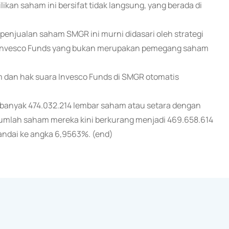
ikan saham ini bersifat tidak langsung, yang berada di
enjualan saham SMGR ini murni didasari oleh strategi
tus Invesco Funds yang bukan merupakan pemegang saham
ham dan hak suara Invesco Funds di SMGR otomatis
ebanyak 474.032.214 lembar saham atau setara dengan
 jumlah saham mereka kini berkurang menjadi 469.658.614
ndai ke angka 6,9563%. (end)