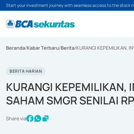
Start your investment journey with seamless access to the stock 
Beranda
/
Kabar Terbaru
/
Berita
/
KURANGI KEPEMILIKAN, IN
BERITA HARIAN
KURANGI KEPEMILIKAN, 
SAHAM SMGR SENILAI RP7
Share via