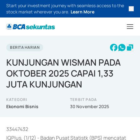
Start your investment journey with seamless access to the
stock market wherever you are.
Learn More
BERITA HARIAN
KUNJUNGAN WISMAN PADA
OKTOBER 2025 CAPAI 1,33
JUTA KUNJUNGAN
KATEGORI
TERBIT PADA
Ekonomi Bisnis
30 November 2025
33447432
IQPlus, (1/12) - Badan Pusat Statistk (BPS) mencatat