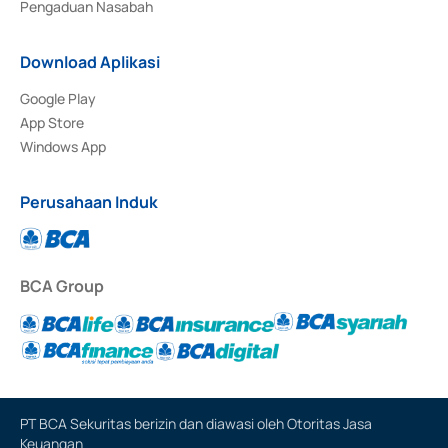
Pengaduan Nasabah
Download Aplikasi
Google Play
App Store
Windows App
Perusahaan Induk
BCA Group
PT BCA Sekuritas berizin dan diawasi oleh Otoritas Jasa
Keuangan