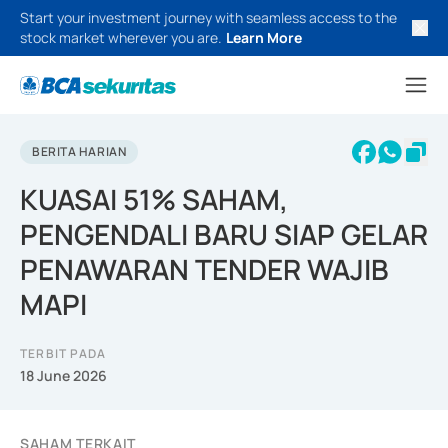
Start your investment journey with seamless access to the
stock market wherever you are.
Learn More
BERITA HARIAN
KUASAI 51% SAHAM,
PENGENDALI BARU SIAP GELAR
PENAWARAN TENDER WAJIB
MAPI
TERBIT PADA
18 June 2026
SAHAM TERKAIT