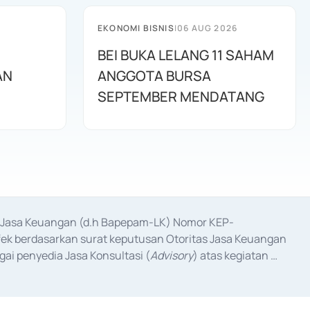
EKONOMI BISNIS
|
06 AUG 2026
BEI BUKA LELANG 11 SAHAM
AN
ANGGOTA BURSA
SEPTEMBER MENDATANG
as Jasa Keuangan (d.h Bapepam-LK) Nomor KEP-
fek berdasarkan surat keputusan Otoritas Jasa Keuangan 
ai penyedia Jasa Konsultasi (
Advisory
) atas kegiatan 
anggal 3 Februari 2017, dan beberapa izin usaha lainnya 
iterbitkan pada tahun 2017 dan izin usaha lainnya dari 
at Berharga Komersial yang izinnya diterbitkan pada 