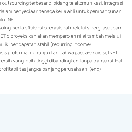
utsourcing terbesar di bidang telekomunikasi. Integrasi
a dalam penyediaan tenaga kerja ahli untuk pembangunan
ik INET.
ing, serta efisiensi operasional melalui sinergi aset dan
 INET diproyeksikan akan memperoleh nilai tambah melalui
emiliki pendapatan stabil (recurring income).
isis proforma menunjukkan bahwa pasca-akuisisi, INET
bersih yang lebih tinggi dibandingkan tanpa transaksi. Hal
profitabilitas jangka panjang perusahaan. (end)