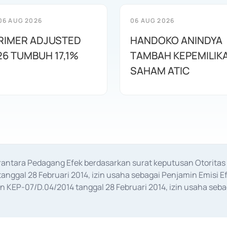
06 AUG 2026
06 AUG 2026
RIMER ADJUSTED
HANDOKO ANINDYA
26 TUMBUH 17,1%
TAMBAH KEPEMILIK
SAHAM ATIC
erantara Pedagang Efek berdasarkan surat keputusan Otorit
anggal 28 Februari 2014, izin usaha sebagai Penjamin Emisi E
KEP-07/D.04/2014 tanggal 28 Februari 2014, izin usaha sebag
rat keputusan Otoritas Jasa Keuangan Nomor S-67/PM.21/2017 t
aan Transaksi Sertifikat Deposito di Pasar Uang yang izinnya d
ansaksi, serta Penatausahaan dan Penyelesaian Transaksi Sur