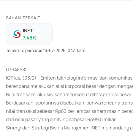
SAHAM TERKAIT
INET
7.48
%
Terakhir diperbarui
:
16-07-2026, 04:10:am
03348582
IQPlus, (03/2) - Emiten teknologi informasi dan komunikasi
berencana melakukan aksi korporasi besar dengan mengaku
Nilai transaksi akuisisi saham tersebut ditetapkan sebesar 
Berdasarkan laporannya disebutkan, bahwa rencana trans
nilai transaksi sebesar Rp63 per lembar saham masih berad
dari nilai pasar yang dihitung sebesar Rp99,5 miliar.
Sinergi dan Strategi Bisnis Manajemen INET memandang aku