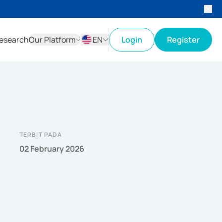
esearch
Our Platform
EN
Login
Register
ID
EN
TERBIT PADA
02 February 2026