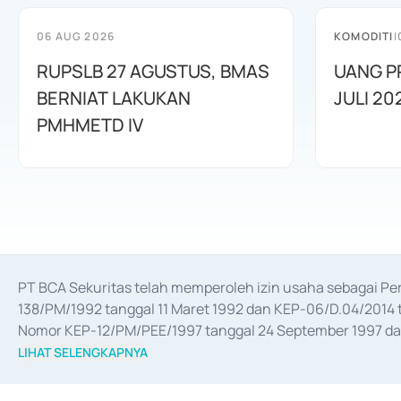
06 AUG 2026
KOMODITI
|
RUPSLB 27 AGUSTUS, BMAS
UANG P
BERNIAT LAKUKAN
JULI 20
PMHMETD IV
PT BCA Sekuritas telah memperoleh izin usaha sebagai P
138/PM/1992 tanggal 11 Maret 1992 dan KEP-06/D.04/2014 t
Nomor KEP-12/PM/PEE/1997 tanggal 24 September 1997 dan 
merger, akuisisi, divestasi, dan 
join venture
 berdasarkan su
LIHAT SELENGKAPNYA
dari Bank Indonesia antara lain sebagai Perantara Pelaksan
Bank Indonesia sebagai Lembaga Pendukung Penerbitan, Tr