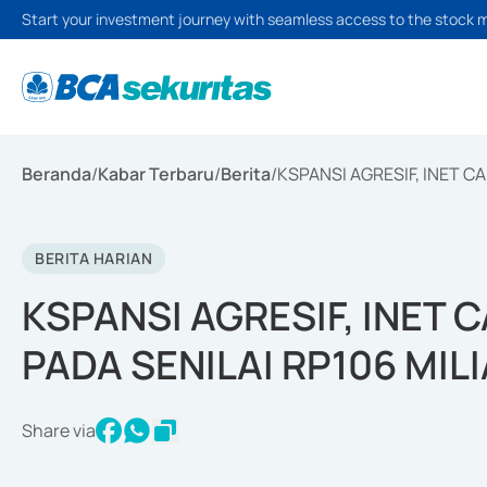
Start your investment journey with seamless access to the stock 
Beranda
/
Kabar Terbaru
/
Berita
/
KSPANSI AGRESIF, INET C
BERITA HARIAN
KSPANSI AGRESIF, INET
PADA SENILAI RP106 MIL
Share via