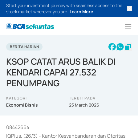
Start your investment journey with seamless access to the
stock market wherever you are.
Learn More
BERITA HARIAN
KSOP CATAT ARUS BALIK DI
KENDARI CAPAI 27.532
PENUMPANG
KATEGORI
TERBIT PADA
Ekonomi Bisnis
25 March 2026
08442664
IQPlus, (26/3) - Kantor Kesyahbandaran dan Otoritas