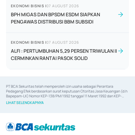
EKONOMI BISNIS
|
07 AUGUST 2026
BPH MIGAS DAN BPSDM ESDM SIAPKAN
PENGAWAS DISTRIBUSI BBM SUBSIDI
EKONOMI BISNIS
|
07 AUGUST 2026
ALFI : PERTUMBUHAN 5,29 PERSEN TRIWULAN II
CERMINKAN RANTAI PASOK SOLID
PT BCA Sekuritas telah memperoleh izin usaha sebagai Perantara 
Pedagang Efek berdasarkan surat keputusan Otoritas Jasa Keuangan (d.h 
Bapepam-LK) Nomor KEP-138/PM/1992 tanggal 11 Maret 1992 dan KEP-
06/D.04/2014 tanggal 28 Februari 2014, izin usaha sebagai Penjamin Emisi 
LIHAT SELENGKAPNYA
Efek berdasarkan surat keputusan Otoritas Jasa Keuangan Nomor KEP-
12/PM/PEE/1997 tanggal 24 September 1997 dan KEP-07/D.04/2014 
tanggal 28 Februari 2014, izin usaha sebagai penyedia Jasa Konsultasi 
(
Advisory
) atas kegiatan merger, akuisisi, divestasi, dan 
join venture
berdasarkan surat keputusan Otoritas Jasa Keuangan Nomor S-
67/PM.21/2017 tanggal 3 Februari 2017, dan beberapa izin usaha lainnya 
dari Bank Indonesia antara lain sebagai Perantara Pelaksanaan Transaksi 