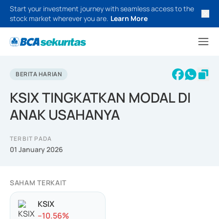
Start your investment journey with seamless access to the
stock market wherever you are.
Learn More
BERITA HARIAN
KSIX TINGKATKAN MODAL DI
ANAK USAHANYA
TERBIT PADA
01 January 2026
SAHAM TERKAIT
KSIX
-
-10.56
%