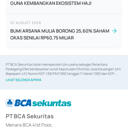
GUNA KEMBANGKAN EKOSISTEM HAJI
07 AUGUST 2026
BUMI ARSANA MULIA BORONG 25,60% SAHAM
OKAS SENILAI RP60,75 MILIAR
PT BCA Sekuritas telah memperoleh izin usaha sebagai Perantara 
Pedagang Efek berdasarkan surat keputusan Otoritas Jasa Keuangan (d.h 
Bapepam-LK) Nomor KEP-138/PM/1992 tanggal 11 Maret 1992 dan KEP-
06/D.04/2014 tanggal 28 Februari 2014, izin usaha sebagai Penjamin Emisi 
LIHAT SELENGKAPNYA
Efek berdasarkan surat keputusan Otoritas Jasa Keuangan Nomor KEP-
12/PM/PEE/1997 tanggal 24 September 1997 dan KEP-07/D.04/2014 
tanggal 28 Februari 2014, izin usaha sebagai penyedia Jasa Konsultasi 
(
Advisory
) atas kegiatan merger, akuisisi, divestasi, dan 
join venture
berdasarkan surat keputusan Otoritas Jasa Keuangan Nomor S-
67/PM.21/2017 tanggal 3 Februari 2017, dan beberapa izin usaha lainnya 
dari Bank Indonesia antara lain sebagai Perantara Pelaksanaan Transaksi 
PT BCA Sekuritas
Sertifikat Deposito di Pasar Uang yang izinnya diterbitkan pada tahun 2017 
dan izin usaha lainnya dari Bank Indonesia sebagai Lembaga Pendukung 
Penerbitan, Transaksi, serta Penatausahaan dan Penyelesaian Transaksi 
Menara BCA 41st Floor,